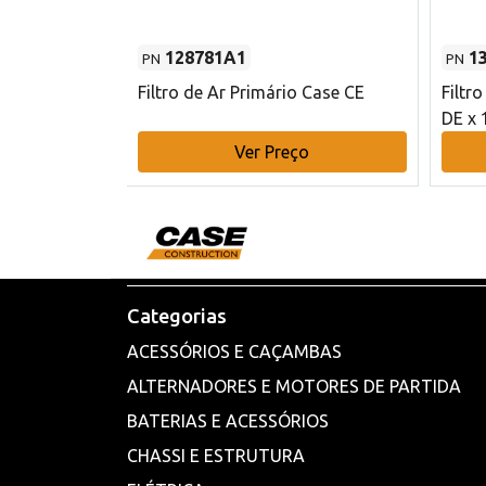
128781A1
1
PN
PN
l - 80 mm DE
Filtro de Ar Primário Case CE
Filtr
DE x 
o
Ver Preço
Categorias
ACESSÓRIOS E CAÇAMBAS
ALTERNADORES E MOTORES DE PARTIDA
BATERIAS E ACESSÓRIOS
CHASSI E ESTRUTURA