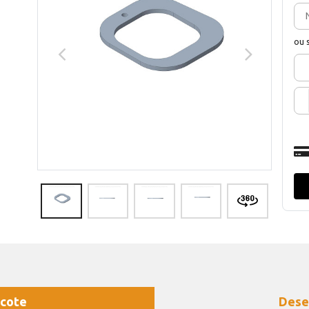
ou 
cote
Dese