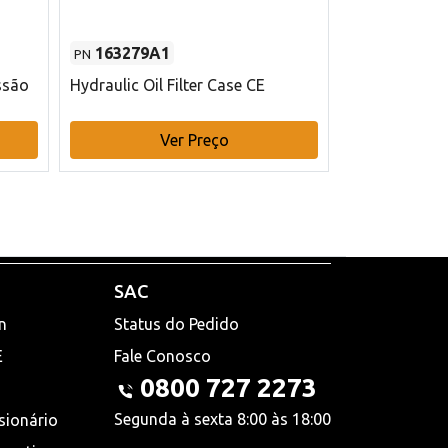
163279A1
48145970
PN
PN
ssão
Hydraulic Oil Filter Case CE
Filtro de com
x 75 mm L Ca
Ver Preço
V
SAC
n
Status do Pedido
E
Fale Conosco
0800 727 2273
Segunda à sexta 8:00 às 18:00
sionário