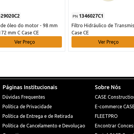
329020C2
1346027C1
PN
o de óleo do motor - 98 mm
Filtro Hidráulico de Transmi
172 mm C Case CE
Case CE
Ver Preço
Ver Preço
Páginas Institucionais
Sobre Nós
Dúvidas Frequentes
CASE Constructio
Política de Privacidade
E-commerce CAS
Política de Entrega e de Retirada
FLEETPRO
Política de Cancelamento e Devoluçao
Encontrar Conces