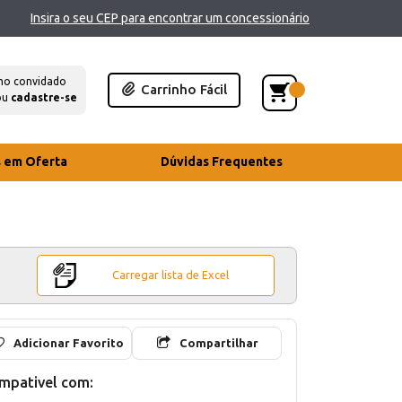
Insira o seu CEP para encontrar um concessionário
mo convidado
Carrinho Fácil
ou
cadastre-se
s em Oferta
Dúvidas Frequentes
Carregar lista de Excel
Adicionar Favorito
Compartilhar
mpativel com: