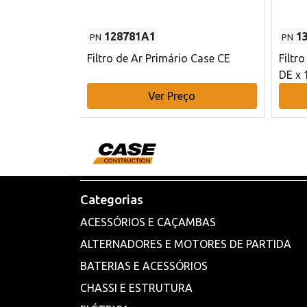
128781A1
1
PN
PN
l - 80 mm DE
Filtro de Ar Primário Case CE
Filtr
DE x 
o
Ver Preço
Categorias
ACESSÓRIOS E CAÇAMBAS
ALTERNADORES E MOTORES DE PARTIDA
BATERIAS E ACESSÓRIOS
CHASSI E ESTRUTURA