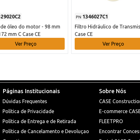
329020C2
1346027C1
PN
o de óleo do motor - 98 mm
Filtro Hidráulico de Transmi
172 mm C Case CE
Case CE
Ver Preço
Ver Preço
Páginas Institucionais
Sobre Nós
Dúvidas Frequentes
CASE Constructio
Política de Privacidade
E-commerce CAS
Política de Entrega e de Retirada
FLEETPRO
Política de Cancelamento e Devoluçao
Encontrar Conces