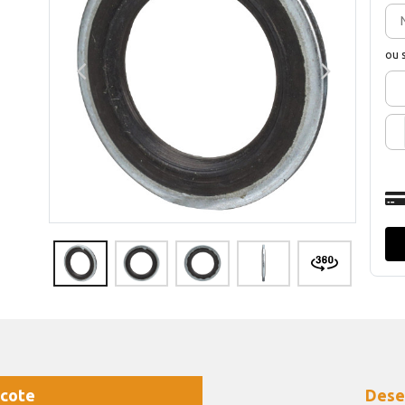
ou 
cote
Dese