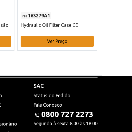
163279A1
48145970
PN
PN
ssão
Hydraulic Oil Filter Case CE
Filtro de com
x 75 mm L Ca
Ver Preço
V
SAC
n
Status do Pedido
E
Fale Conosco
0800 727 2273
Segunda à sexta 8:00 às 18:00
sionário