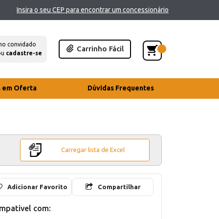
Insira o seu CEP para encontrar um concessionário
mo convidado
Carrinho Fácil
ou
cadastre-se
s em Oferta
Dúvidas Frequentes
Carregar lista de Excel
Adicionar Favorito
Compartilhar
mpativel com: