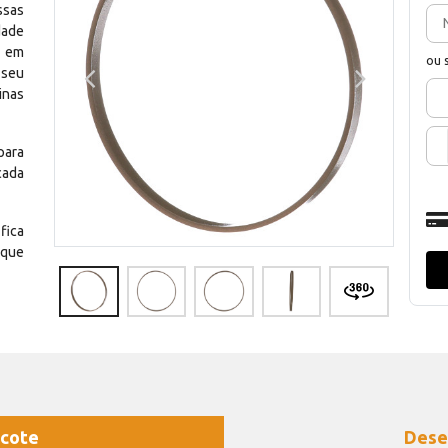
ssas
dade
e em
ou 
 seu
inas
para
cada
fica
 que
cote
Dese