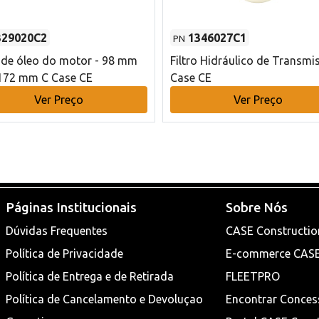
329020C2
1346027C1
PN
o de óleo do motor - 98 mm
Filtro Hidráulico de Transmi
172 mm C Case CE
Case CE
Ver Preço
Ver Preço
Páginas Institucionais
Sobre Nós
Dúvidas Frequentes
CASE Constructio
Política de Privacidade
E-commerce CAS
Política de Entrega e de Retirada
FLEETPRO
Política de Cancelamento e Devoluçao
Encontrar Conces