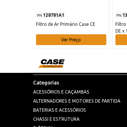
128781A1
1
PN
PN
l - 80 mm DE
Filtro de Ar Primário Case CE
Filtr
DE x 
o
Ver Preço
Categorias
ACESSÓRIOS E CAÇAMBAS
ALTERNADORES E MOTORES DE PARTIDA
BATERIAS E ACESSÓRIOS
CHASSI E ESTRUTURA