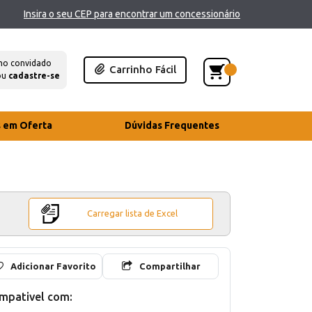
Insira o seu CEP para encontrar um concessionário
mo convidado
Carrinho Fácil
ou
cadastre-se
s em Oferta
Dúvidas Frequentes
Carregar lista de Excel
Adicionar Favorito
Compartilhar
mpativel com: