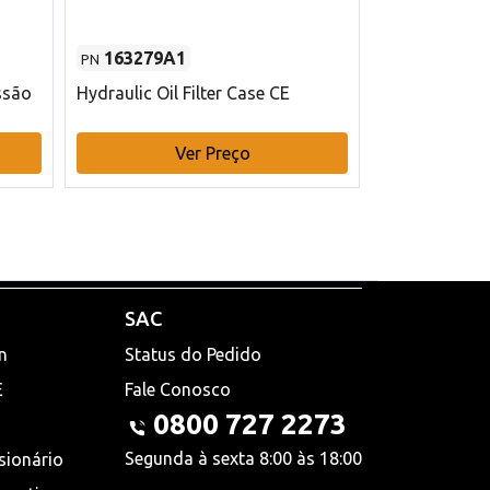
163279A1
48145970
PN
PN
ssão
Hydraulic Oil Filter Case CE
Filtro de com
x 75 mm L Ca
Ver Preço
V
SAC
n
Status do Pedido
E
Fale Conosco
0800 727 2273
Segunda à sexta 8:00 às 18:00
sionário