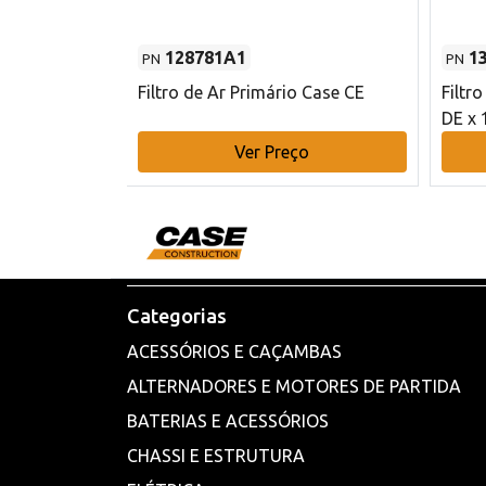
128781A1
1
PN
PN
l - 80 mm DE
Filtro de Ar Primário Case CE
Filtr
DE x 
o
Ver Preço
Categorias
ACESSÓRIOS E CAÇAMBAS
ALTERNADORES E MOTORES DE PARTIDA
BATERIAS E ACESSÓRIOS
CHASSI E ESTRUTURA