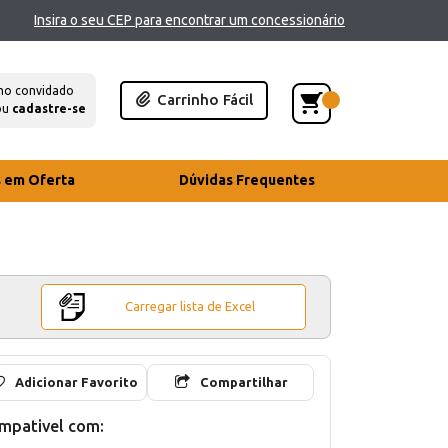
Insira o seu CEP para encontrar um concessionário
mo convidado
Carrinho Fácil
ou
cadastre-se
s em Oferta
Dúvidas Frequentes
Carregar lista de Excel
Adicionar Favorito
Compartilhar
mpativel com: