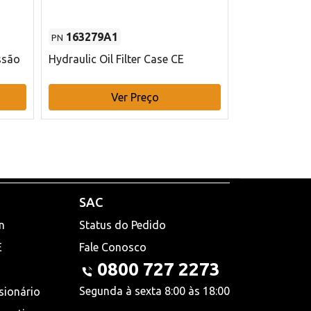
163279A1
48145970
PN
PN
ssão
Hydraulic Oil Filter Case CE
Filtro de com
x 75 mm L Ca
Ver Preço
V
SAC
n
Status do Pedido
E
Fale Conosco
0800 727 2273
Segunda à sexta 8:00 às 18:00
sionário