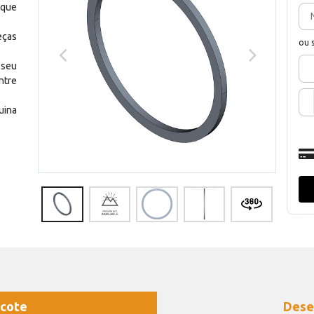
 que
eças
ou 
 seu
ntre
uina
cote
Dese