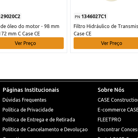
329020C2
1346027C1
PN
o de óleo do motor - 98 mm
Filtro Hidráulico de Transmi
172 mm C Case CE
Case CE
Ver Preço
Ver Preço
Páginas Institucionais
Sobre Nós
Dúvidas Frequentes
CASE Constructio
Política de Privacidade
E-commerce CAS
Política de Entrega e de Retirada
FLEETPRO
Política de Cancelamento e Devoluçao
Encontrar Conces