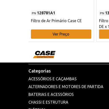
128781A1
1
PN
PN
l - 80 mm DE
Filtro de Ar Primário Case CE
Filtr
DE x 
o
Ver Preço
Categorias
ACESSÓRIOS E CAÇAMBAS
ALTERNADORES E MOTORES DE PARTIDA
BATERIAS E ACESSÓRIOS
CHASSI E ESTRUTURA