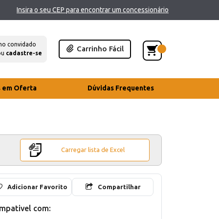
Insira o seu CEP para encontrar um concessionário
mo convidado
Carrinho Fácil
ou
cadastre-se
s em Oferta
Dúvidas Frequentes
Carregar lista de Excel
Adicionar Favorito
Compartilhar
mpativel com: