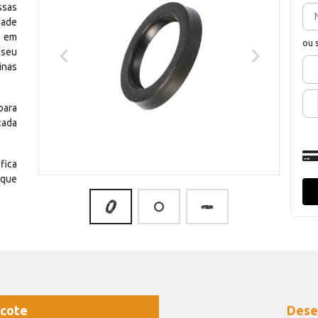
ssas
dade
e em
ou 
 seu
inas
para
cada
fica
 que
cote
Dese