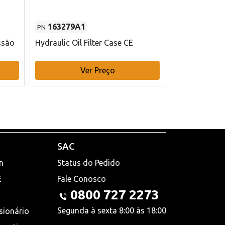
163279A1
48145970
PN
PN
ssão
Hydraulic Oil Filter Case CE
Filtro de com
x 75 mm L Ca
Ver Preço
V
SAC
n
Status do Pedido
E
Fale Conosco
0800 727 2273
Segunda à sexta 8:00 às 18:00
sionário