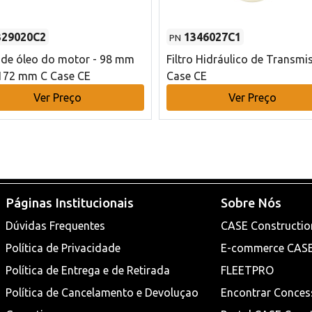
329020C2
1346027C1
PN
o de óleo do motor - 98 mm
Filtro Hidráulico de Transmi
172 mm C Case CE
Case CE
Ver Preço
Ver Preço
Páginas Institucionais
Sobre Nós
Dúvidas Frequentes
CASE Constructio
Política de Privacidade
E-commerce CAS
Política de Entrega e de Retirada
FLEETPRO
Política de Cancelamento e Devoluçao
Encontrar Conces