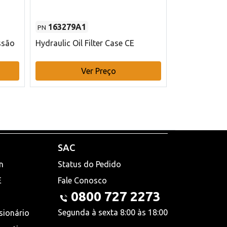
163279A1
48145970
PN
PN
ssão
Hydraulic Oil Filter Case CE
Filtro de com
x 75 mm L Ca
Ver Preço
V
SAC
n
Status do Pedido
E
Fale Conosco
0800 727 2273
Segunda à sexta 8:00 às 18:00
sionário