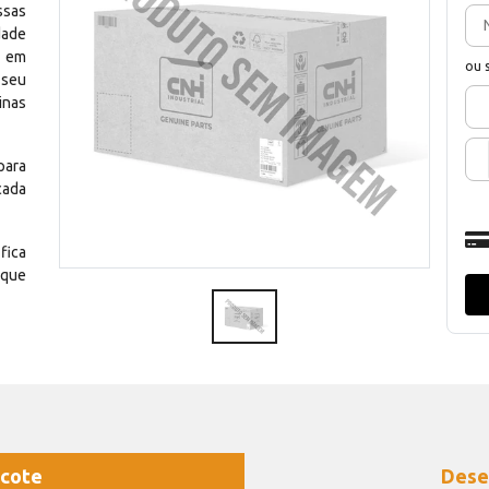
ssas
dade
e em
ou 
 seu
inas
para
cada
fica
 que
cote
Dese