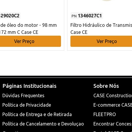
329020C2
1346027C1
PN
o de óleo do motor - 98 mm
Filtro Hidráulico de Transmi
172 mm C Case CE
Case CE
Ver Preço
Ver Preço
Páginas Institucionais
Sobre Nós
Dúvidas Frequentes
CASE Constructio
Política de Privacidade
E-commerce CAS
Política de Entrega e de Retirada
FLEETPRO
Política de Cancelamento e Devoluçao
Encontrar Conces