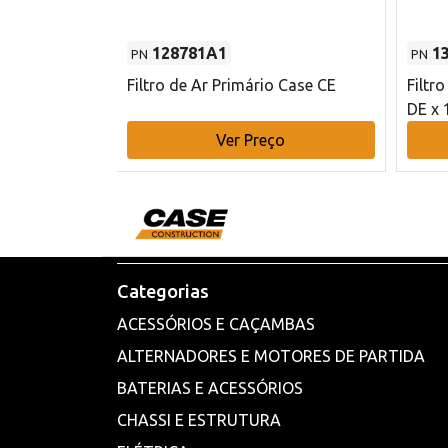
128781A1
1
PN
PN
l - 80 mm DE
Filtro de Ar Primário Case CE
Filtr
DE x 
o
Ver Preço
Categorias
ACESSÓRIOS E CAÇAMBAS
ALTERNADORES E MOTORES DE PARTIDA
BATERIAS E ACESSÓRIOS
CHASSI E ESTRUTURA