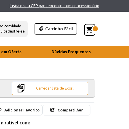
Insira o seu CEP para encontrar um concessionário
mo convidado
Carrinho Fácil
ou
cadastre-se
s em Oferta
Dúvidas Frequentes
Carregar lista de Excel
Adicionar Favorito
Compartilhar
mpativel com: