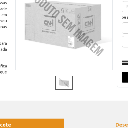
ssas
dade
e em
ou 
 seu
inas
para
cada
fica
 que
cote
Dese