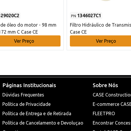
329020C2
1346027C1
PN
o de óleo do motor - 98 mm
Filtro Hidráulico de Transmi
172 mm C Case CE
Case CE
Ver Preço
Ver Preço
Páginas Institucionais
Sobre Nós
Dúvidas Frequentes
CASE Constructio
Política de Privacidade
E-commerce CAS
Política de Entrega e de Retirada
FLEETPRO
Política de Cancelamento e Devoluçao
Encontrar Conces