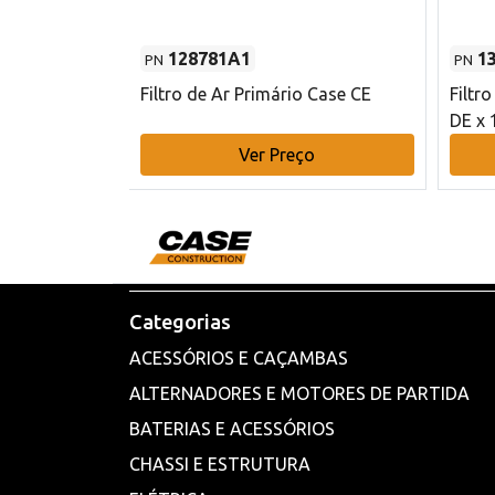
128781A1
1
PN
PN
l - 80 mm DE
Filtro de Ar Primário Case CE
Filtr
DE x 
o
Ver Preço
Categorias
ACESSÓRIOS E CAÇAMBAS
ALTERNADORES E MOTORES DE PARTIDA
BATERIAS E ACESSÓRIOS
CHASSI E ESTRUTURA