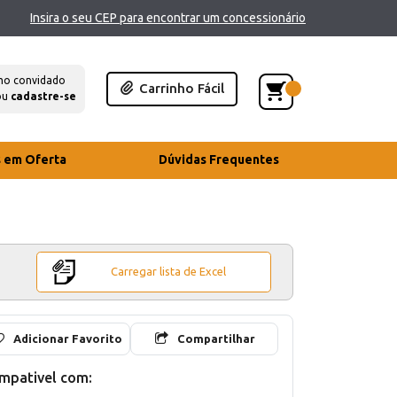
Insira o seu CEP para encontrar um concessionário
mo convidado
Carrinho Fácil
ou
cadastre-se
s em Oferta
Dúvidas Frequentes
Carregar lista de Excel
Adicionar Favorito
Compartilhar
mpativel com: