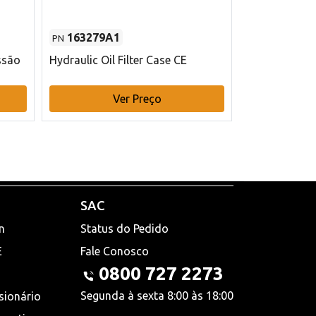
163279A1
48145970
PN
PN
ssão
Hydraulic Oil Filter Case CE
Filtro de com
x 75 mm L Ca
Ver Preço
V
SAC
n
Status do Pedido
E
Fale Conosco
0800 727 2273
Segunda à sexta 8:00 às 18:00
sionário