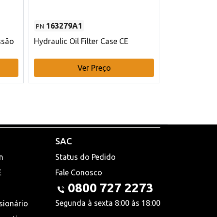
163279A1
48145970
PN
PN
ssão
Hydraulic Oil Filter Case CE
Filtro de com
x 75 mm L Ca
Ver Preço
V
SAC
n
Status do Pedido
E
Fale Conosco
0800 727 2273
Segunda à sexta 8:00 às 18:00
sionário