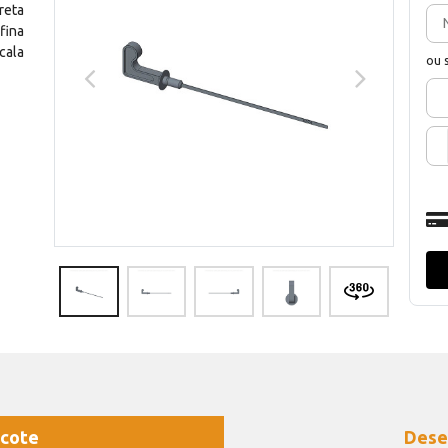
reta
fina
ala
ou 
cote
Dese