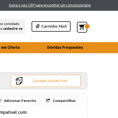
Insira o seu CEP para encontrar um concessionário
mo convidado
Carrinho Fácil
ou
cadastre-se
s em Oferta
Dúvidas Frequentes
Carregar lista de Excel
Adicionar Favorito
Compartilhar
mpativel com: