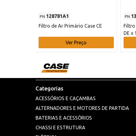
128781A1
1
PN
PN
l - 80 mm DE
Filtro de Ar Primário Case CE
Filtr
DE x 
o
Ver Preço
Categorias
ACESSÓRIOS E CAÇAMBAS
ALTERNADORES E MOTORES DE PARTIDA
BATERIAS E ACESSÓRIOS
CHASSI E ESTRUTURA