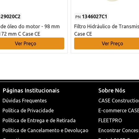
329020C2
1346027C1
PN
o de óleo do motor - 98 mm
Filtro Hidráulico de Transmi
172 mm C Case CE
Case CE
Ver Preço
Ver Preço
Páginas Institucionais
Sobre Nós
Dúvidas Frequentes
CASE Constructio
Política de Privacidade
E-commerce CAS
Política de Entrega e de Retirada
FLEETPRO
Política de Cancelamento e Devoluçao
Encontrar Conces