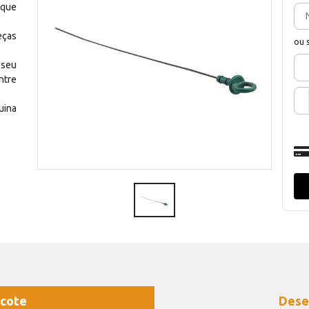
 que
eças
ou 
 seu
ntre
uina
cote
Dese