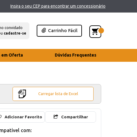
Insira o seu CEP para encontrar um concessionário
mo convidado
Carrinho Fácil
ou
cadastre-se
s em Oferta
Dúvidas Frequentes
Carregar lista de Excel
Adicionar Favorito
Compartilhar
mpativel com: