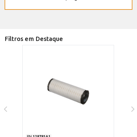
Filtros em Destaque
PN
128781A1