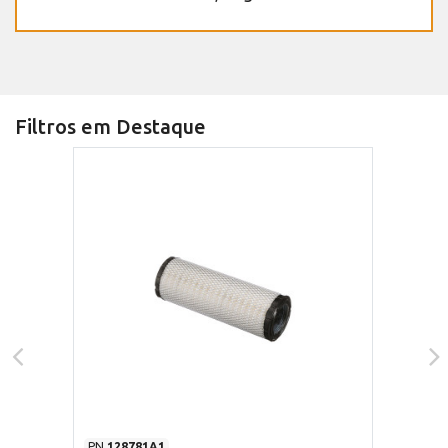
Filtros em Destaque
PN
128781A1