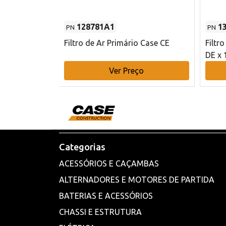
128781A1
1
PN
PN
l - 80 mm DE
Filtro de Ar Primário Case CE
Filtr
DE x 
o
Ver Preço
Categorias
ACESSÓRIOS E CAÇAMBAS
ALTERNADORES E MOTORES DE PARTIDA
BATERIAS E ACESSÓRIOS
CHASSI E ESTRUTURA