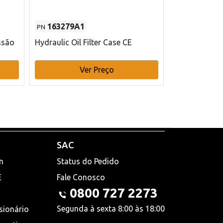
163279A1
48145970
PN
PN
ssão
Hydraulic Oil Filter Case CE
Filtro de com
x 75 mm L Ca
Ver Preço
V
SAC
n
Status do Pedido
E
Fale Conosco
0800 727 2273
Segunda à sexta 8:00 às 18:00
sionário