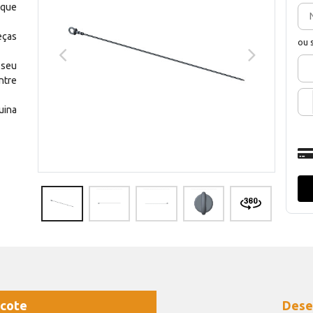
 que
eças
ou 
 seu
ntre
uina
cote
Dese