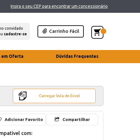
Insira o seu CEP para encontrar um concessionário
mo convidado
Carrinho Fácil
ou
cadastre-se
s em Oferta
Dúvidas Frequentes
Carregar lista de Excel
Adicionar Favorito
Compartilhar
mpativel com: