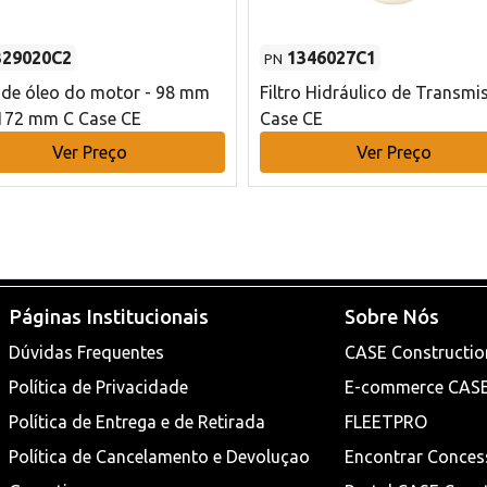
329020C2
1346027C1
PN
o de óleo do motor - 98 mm
Filtro Hidráulico de Transmi
172 mm C Case CE
Case CE
Ver Preço
Ver Preço
Páginas Institucionais
Sobre Nós
Dúvidas Frequentes
CASE Constructio
Política de Privacidade
E-commerce CAS
Política de Entrega e de Retirada
FLEETPRO
Política de Cancelamento e Devoluçao
Encontrar Conces