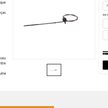
 que
eças
ou 
 seu
ntre
uina