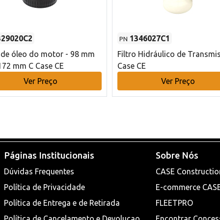
329020C2
1346027C1
PN
o de óleo do motor - 98 mm
Filtro Hidráulico de Transmi
172 mm C Case CE
Case CE
Ver Preço
Ver Preço
Páginas Institucionais
Sobre Nós
Dúvidas Frequentes
CASE Constructio
Política de Privacidade
E-commerce CAS
Política de Entrega e de Retirada
FLEETPRO
Política de Cancelamento e Devoluçao
Encontrar Conces