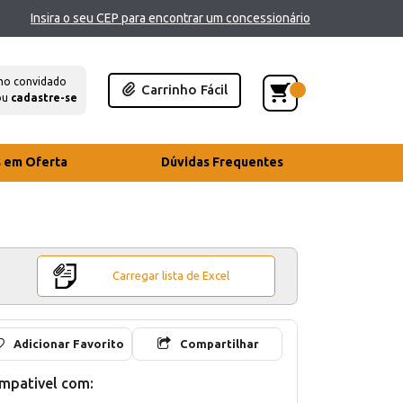
Insira o seu CEP para encontrar um concessionário
mo convidado
Carrinho Fácil
ou
cadastre-se
s em Oferta
Dúvidas Frequentes
Carregar lista de Excel
Adicionar Favorito
Compartilhar
mpativel com: