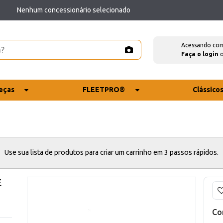
Nenhum concessionário selecionado
Acessando co
Faça o login
eças
FLEETPRO®
Clássico
Use sua lista de produtos para criar um carrinho em 3 passos rápidos.
E
Co