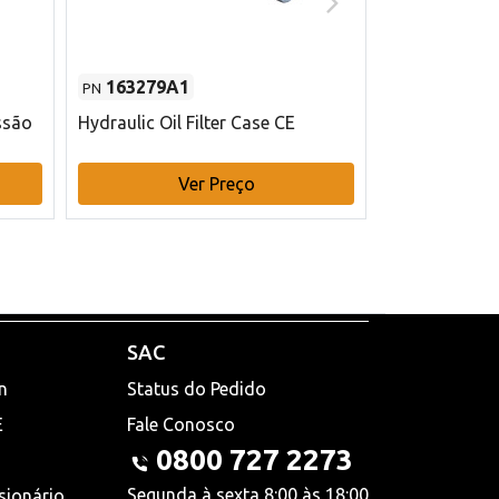
163279A1
48145970
PN
PN
ssão
Hydraulic Oil Filter Case CE
Filtro de com
x 75 mm L Ca
Ver Preço
V
SAC
n
Status do Pedido
E
Fale Conosco
0800 727 2273
Segunda à sexta 8:00 às 18:00
sionário