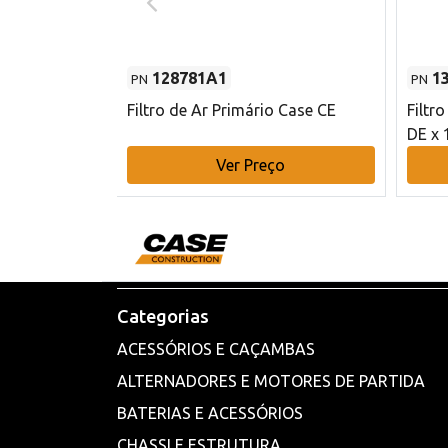
128781A1
1
PN
PN
l - 80 mm DE
Filtro de Ar Primário Case CE
Filtr
DE x 
o
Ver Preço
Categorias
ACESSÓRIOS E CAÇAMBAS
ALTERNADORES E MOTORES DE PARTIDA
BATERIAS E ACESSÓRIOS
CHASSI E ESTRUTURA