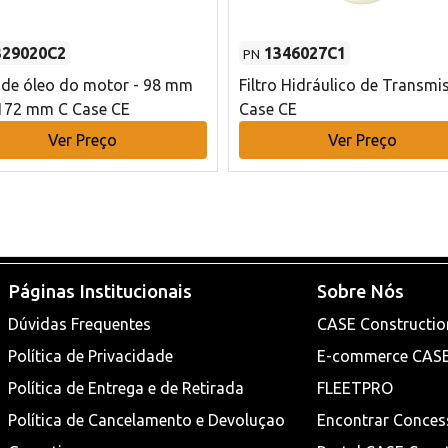
329020C2
1346027C1
PN
o de óleo do motor - 98 mm
Filtro Hidráulico de Transmi
172 mm C Case CE
Case CE
Ver Preço
Ver Preço
Páginas Institucionais
Sobre Nós
Dúvidas Frequentes
CASE Constructio
Política de Privacidade
E-commerce CAS
Política de Entrega e de Retirada
FLEETPRO
Política de Cancelamento e Devoluçao
Encontrar Conces