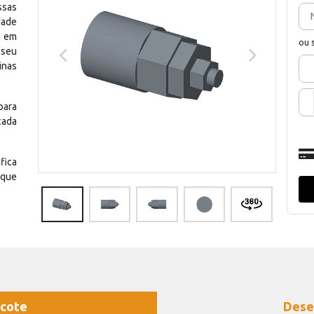
ssas
dade
e em
ou 
 seu
inas
para
cada
fica
 que
cote
Dese