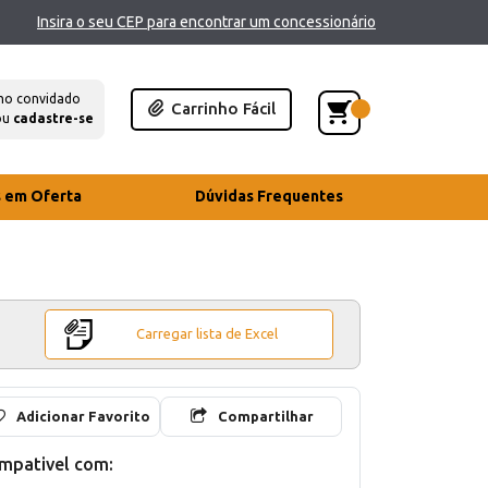
Insira o seu CEP para encontrar um concessionário
mo convidado
Carrinho Fácil
ou
cadastre-se
s em Oferta
Dúvidas Frequentes
Carregar lista de Excel
Adicionar Favorito
Compartilhar
mpativel com: