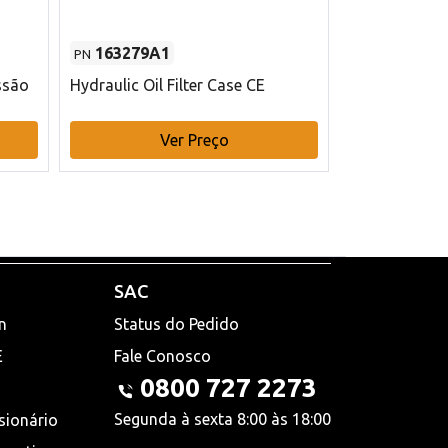
163279A1
48145970
PN
PN
ssão
Hydraulic Oil Filter Case CE
Filtro de com
x 75 mm L Ca
Ver Preço
V
SAC
n
Status do Pedido
E
Fale Conosco
0800 727 2273
Segunda à sexta 8:00 às 18:00
sionário