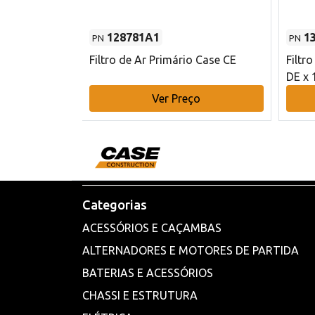
128781A1
1
PN
PN
l - 80 mm DE
Filtro de Ar Primário Case CE
Filtr
DE x 
o
Ver Preço
Categorias
ACESSÓRIOS E CAÇAMBAS
ALTERNADORES E MOTORES DE PARTIDA
BATERIAS E ACESSÓRIOS
CHASSI E ESTRUTURA