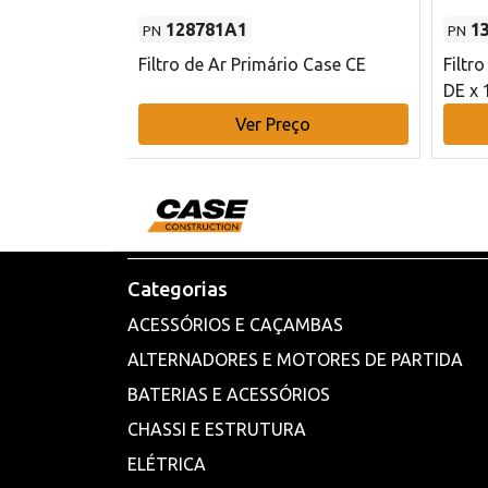
128781A1
1
PN
PN
l - 80 mm DE
Filtro de Ar Primário Case CE
Filtr
DE x 
o
Ver Preço
Categorias
ACESSÓRIOS E CAÇAMBAS
ALTERNADORES E MOTORES DE PARTIDA
BATERIAS E ACESSÓRIOS
CHASSI E ESTRUTURA
ELÉTRICA