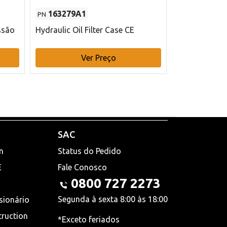
163279A1
48145970
PN
PN
ssão
Hydraulic Oil Filter Case CE
Filtro de com
x 75 mm L Ca
Ver Preço
V
SAC
n
Status do Pedido
E
Fale Conosco
0800 727 2273
Segunda à sexta 8:00 às 18:00
sionário
truction
*Exceto feriados