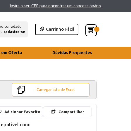
Insira o seu CEP para encontrar um concessionário
mo convidado
Carrinho Fácil
ou
cadastre-se
s em Oferta
Dúvidas Frequentes
Carregar lista de Excel
Adicionar Favorito
Compartilhar
mpativel com: