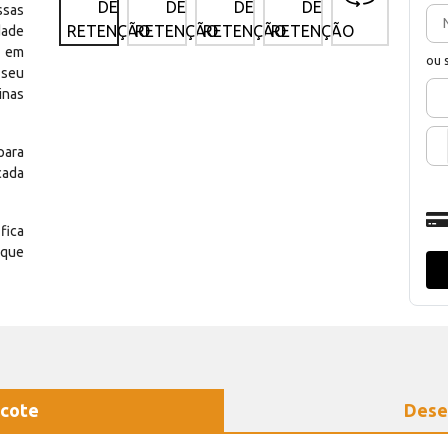
ssas
dade
e em
ou 
 seu
inas
para
cada
fica
 que
cote
Dese