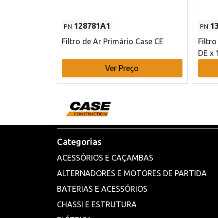
128781A1
1
PN
PN
l - 80 mm DE
Filtro de Ar Primário Case CE
Filtr
DE x 
o
Ver Preço
Categorias
ACESSÓRIOS E CAÇAMBAS
ALTERNADORES E MOTORES DE PARTIDA
BATERIAS E ACESSÓRIOS
CHASSI E ESTRUTURA