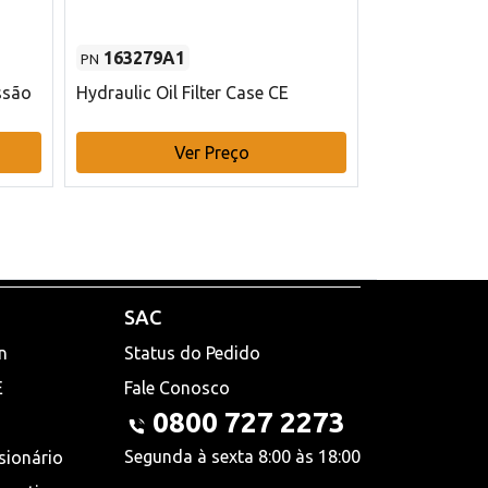
163279A1
48145970
PN
PN
ssão
Hydraulic Oil Filter Case CE
Filtro de com
x 75 mm L Ca
Ver Preço
V
SAC
n
Status do Pedido
E
Fale Conosco
0800 727 2273
Segunda à sexta 8:00 às 18:00
sionário