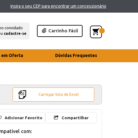
Insira o seu CEP para encontrar um concessionário
mo convidado
Carrinho Fácil
ou
cadastre-se
s em Oferta
Dúvidas Frequentes
Carregar lista de Excel
Adicionar Favorito
Compartilhar
mpativel com: