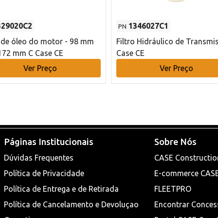
329020C2
1346027C1
PN
o de óleo do motor - 98 mm
Filtro Hidráulico de Transmi
172 mm C Case CE
Case CE
Ver Preço
Ver Preço
Páginas Institucionais
Sobre Nós
Dúvidas Frequentes
CASE Constructio
Política de Privacidade
E-commerce CAS
Política de Entrega e de Retirada
FLEETPRO
Política de Cancelamento e Devoluçao
Encontrar Conces