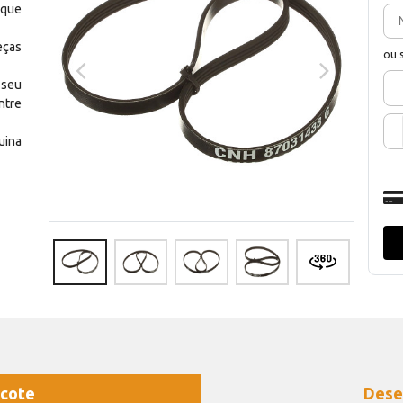
 que
eças
ou 
 seu
ntre
uina
cote
Dese