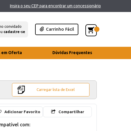
Insira o seu CEP para encontrar um concessionário
mo convidado
Carrinho Fácil
ou
cadastre-se
s em Oferta
Dúvidas Frequentes
Carregar lista de Excel
Adicionar Favorito
Compartilhar
mpativel com: