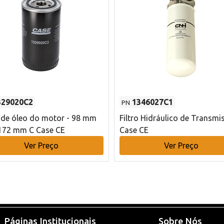
329020C2
1346027C1
PN
o de óleo do motor - 98 mm
Filtro Hidráulico de Transmi
172 mm C Case CE
Case CE
Ver Preço
Ver Preço
Páginas Institucionais
Sobre Nós