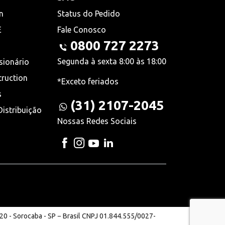
n
Status do Pedido
E
Fale Conosco
0800 727 2273
Segunda à sexta 8:00 às 18:00
sionário
truction
*Exceto feriados
s
(31) 2107-2045
istribuição
Nossas Redes Sociais
20 - Sorocaba - SP − Brasil CNPJ 01.844.555/0027-