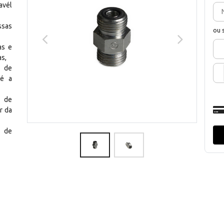
avél
ssas
ou 
as e
as,
a de
té a
o de
r da
e de