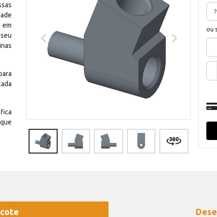
ssas
dade
e em
ou 
 seu
inas
para
cada
fica
 que
cote
Dese