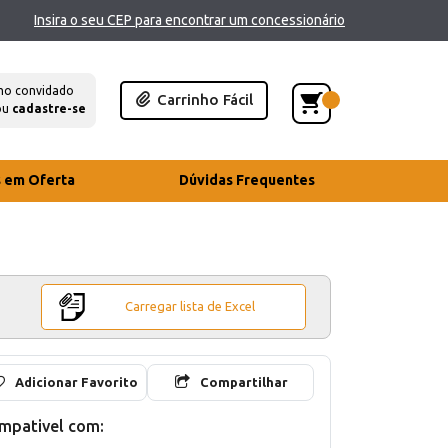
Insira o seu CEP para encontrar um concessionário
mo convidado
Carrinho Fácil
ou
cadastre-se
s em Oferta
Dúvidas Frequentes
Carregar lista de Excel
Adicionar Favorito
Compartilhar
mpativel com: