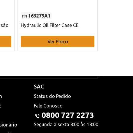
163279A1
48145970
PN
PN
ssão
Hydraulic Oil Filter Case CE
Filtro de com
x 75 mm L Ca
Ver Preço
V
SAC
n
Status do Pedido
E
Fale Conosco
0800 727 2273
Segunda à sexta 8:00 às 18:00
sionário