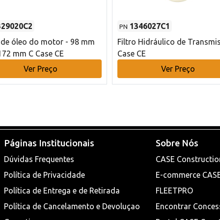
329020C2
1346027C1
PN
o de óleo do motor - 98 mm
Filtro Hidráulico de Transmi
172 mm C Case CE
Case CE
Ver Preço
Ver Preço
Páginas Institucionais
Sobre Nós
Dúvidas Frequentes
CASE Constructio
Política de Privacidade
E-commerce CAS
Política de Entrega e de Retirada
FLEETPRO
Política de Cancelamento e Devoluçao
Encontrar Conces