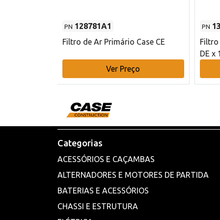
128781A1
1
PN
PN
l - 80 mm DE
Filtro de Ar Primário Case CE
Filtr
DE x 
o
Ver Preço
Categorias
ACESSÓRIOS E CAÇAMBAS
ALTERNADORES E MOTORES DE PARTIDA
BATERIAS E ACESSÓRIOS
CHASSI E ESTRUTURA