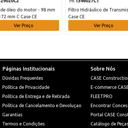
329020C2
1346027C1
PN
o de óleo do motor - 98 mm
Filtro Hidráulico de Transmi
172 mm C Case CE
Case CE
Ver Preço
Ver Preço
Páginas Institucionais
Sobre Nós
Dúvidas Frequentes
CASE Constructio
Política de Privacidade
E-commerce CAS
Política de Entrega e de Retirada
FLEETPRO
Política de Cancelamento e Devoluçao
Encontrar Conces
Garantias
Portal CASE Cons
Termos e Condições
Catálogo de Peça