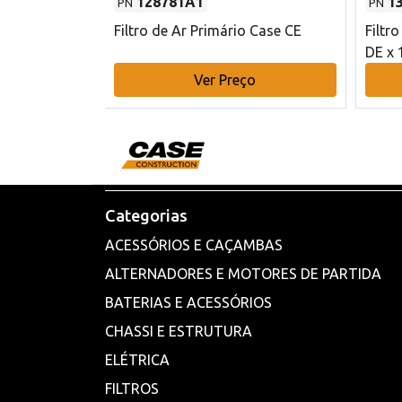
128781A1
1
PN
PN
l - 80 mm DE
Filtro de Ar Primário Case CE
Filtr
DE x 
o
Ver Preço
Categorias
ACESSÓRIOS E CAÇAMBAS
ALTERNADORES E MOTORES DE PARTIDA
BATERIAS E ACESSÓRIOS
CHASSI E ESTRUTURA
ELÉTRICA
FILTROS