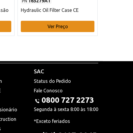
163279A1
48145970
PN
PN
ssão
Hydraulic Oil Filter Case CE
Filtro de com
x 75 mm L Ca
Ver Preço
V
SAC
n
Status do Pedido
E
Fale Conosco
0800 727 2273
Segunda à sexta 8:00 às 18:00
sionário
truction
*Exceto feriados
s