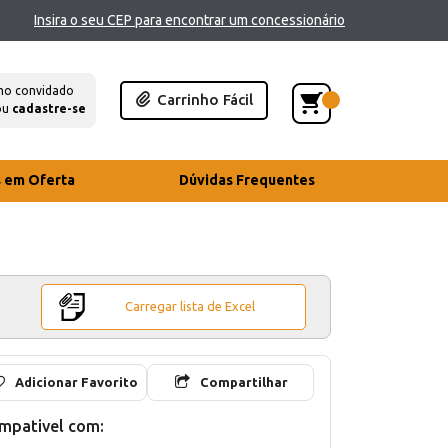
Insira o seu CEP para encontrar um concessionário
mo convidado
Carrinho Fácil
ou
cadastre-se
s em Oferta
Dúvidas Frequentes
Carregar lista de Excel
Adicionar Favorito
Compartilhar
mpativel com: