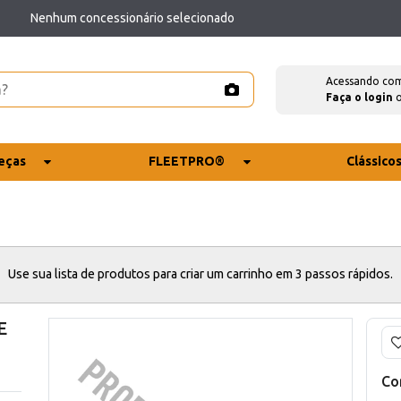
Nenhum concessionário selecionado
Acessando co
Faça o login
eças
FLEETPRO®
Clássico
Use sua lista de produtos para criar um carrinho em 3 passos rápidos.
E
Co