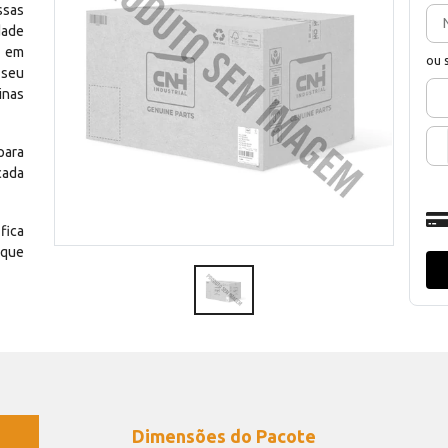
ssas
dade
e em
ou 
 seu
inas
para
cada
fica
 que
Dimensões do Pacote