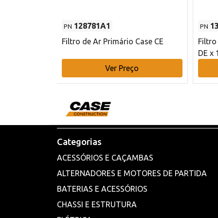
128781A1
1
PN
PN
l - 80 mm DE
Filtro de Ar Primário Case CE
Filtr
DE x 
o
Ver Preço
Categorias
ACESSÓRIOS E CAÇAMBAS
ALTERNADORES E MOTORES DE PARTIDA
BATERIAS E ACESSÓRIOS
CHASSI E ESTRUTURA