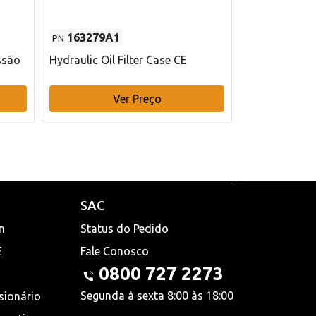
163279A1
48145970
PN
PN
ssão
Hydraulic Oil Filter Case CE
Filtro de com
x 75 mm L Ca
Ver Preço
V
SAC
n
Status do Pedido
E
Fale Conosco
0800 727 2273
Segunda à sexta 8:00 às 18:00
sionário