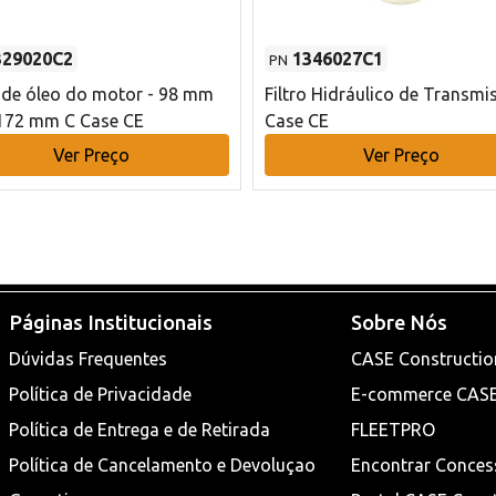
329020C2
1346027C1
PN
o de óleo do motor - 98 mm
Filtro Hidráulico de Transmi
172 mm C Case CE
Case CE
Ver Preço
Ver Preço
Páginas Institucionais
Sobre Nós
Dúvidas Frequentes
CASE Constructio
Política de Privacidade
E-commerce CAS
Política de Entrega e de Retirada
FLEETPRO
Política de Cancelamento e Devoluçao
Encontrar Conces