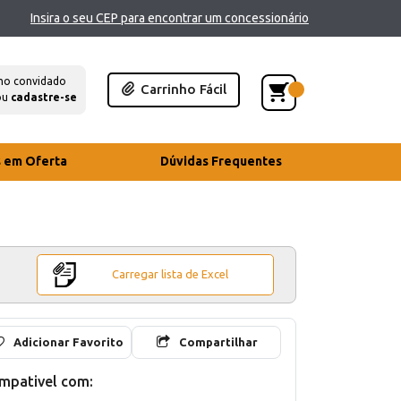
Insira o seu CEP para encontrar um concessionário
mo convidado
Carrinho Fácil
ou
cadastre-se
s em Oferta
Dúvidas Frequentes
Carregar lista de Excel
Adicionar Favorito
Compartilhar
mpativel com: