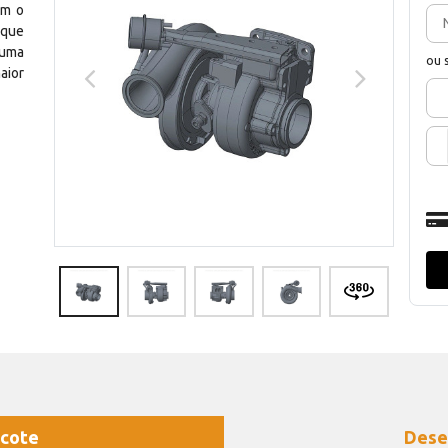
om o
 que
 uma
ou 
aior
cote
Dese