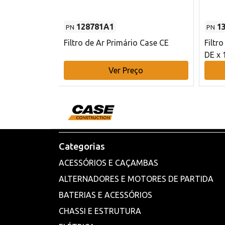
128781A1
1
PN
PN
l - 80 mm DE
Filtro de Ar Primário Case CE
Filtr
DE x 
o
Ver Preço
Categorias
ACESSÓRIOS E CAÇAMBAS
ALTERNADORES E MOTORES DE PARTIDA
BATERIAS E ACESSÓRIOS
CHASSI E ESTRUTURA