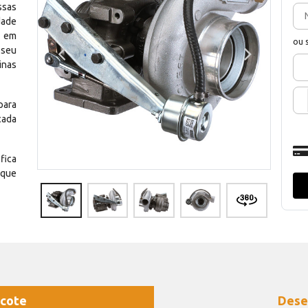
ssas
dade
e em
ou 
 seu
inas
para
cada
fica
 que
cote
Dese