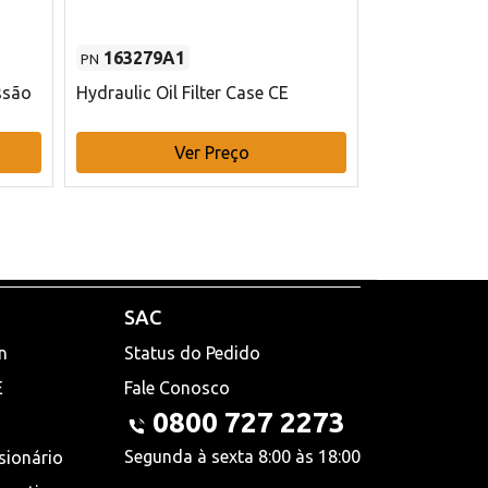
163279A1
48145970
PN
PN
ssão
Hydraulic Oil Filter Case CE
Filtro de com
x 75 mm L Ca
Ver Preço
V
SAC
n
Status do Pedido
E
Fale Conosco
0800 727 2273
Segunda à sexta 8:00 às 18:00
sionário