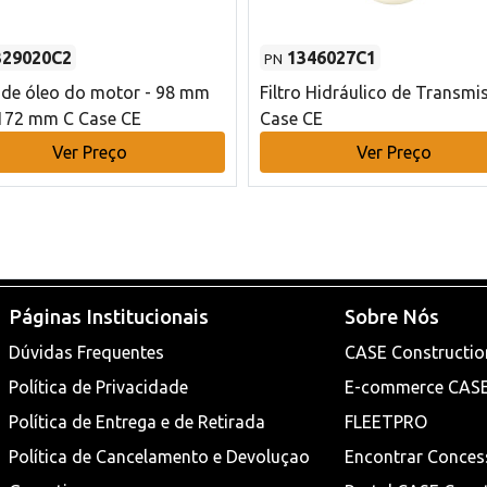
329020C2
1346027C1
PN
o de óleo do motor - 98 mm
Filtro Hidráulico de Transmi
172 mm C Case CE
Case CE
Ver Preço
Ver Preço
Páginas Institucionais
Sobre Nós
Dúvidas Frequentes
CASE Constructio
Política de Privacidade
E-commerce CAS
Política de Entrega e de Retirada
FLEETPRO
Política de Cancelamento e Devoluçao
Encontrar Conces