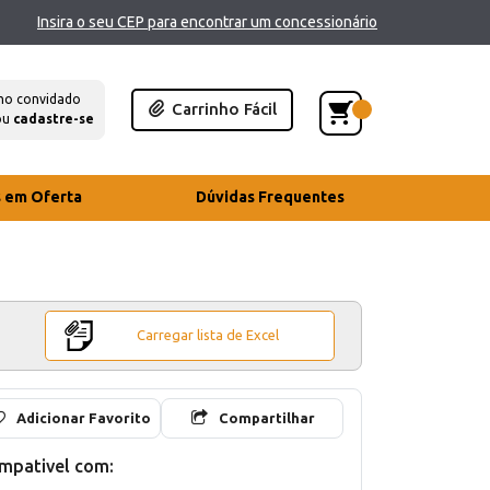
Insira o seu CEP para encontrar um concessionário
mo convidado
Carrinho Fácil
ou
cadastre-se
s em Oferta
Dúvidas Frequentes
Carregar lista de Excel
Adicionar Favorito
Compartilhar
mpativel com: