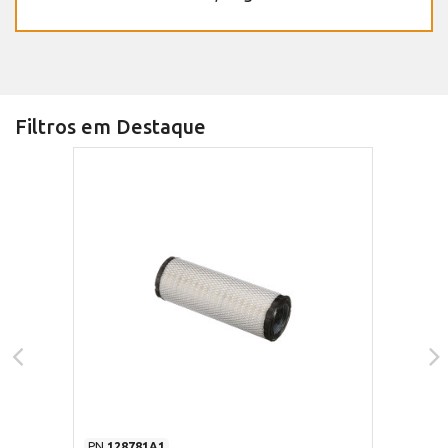
Filtros em Destaque
PN
128781A1