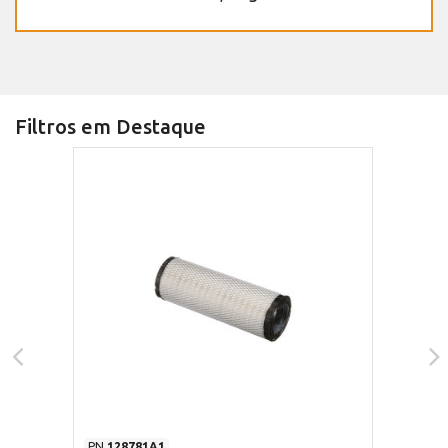
Filtros em Destaque
PN
128781A1