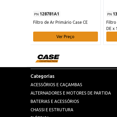
128781A1
1
PN
PN
l - 80 mm DE
Filtro de Ar Primário Case CE
Filtr
DE x 
o
Ver Preço
Categorias
ACESSÓRIOS E CAÇAMBAS
ALTERNADORES E MOTORES DE PARTIDA
BATERIAS E ACESSÓRIOS
CHASSI E ESTRUTURA