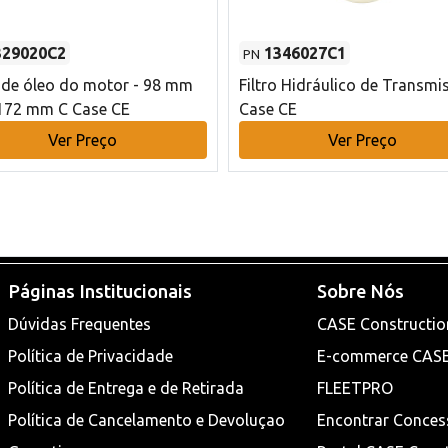
329020C2
1346027C1
PN
o de óleo do motor - 98 mm
Filtro Hidráulico de Transmi
172 mm C Case CE
Case CE
Ver Preço
Ver Preço
Páginas Institucionais
Sobre Nós
Dúvidas Frequentes
CASE Constructio
Política de Privacidade
E-commerce CAS
Política de Entrega e de Retirada
FLEETPRO
Política de Cancelamento e Devoluçao
Encontrar Conces