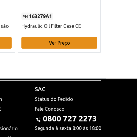
163279A1
48145970
PN
PN
ssão
Hydraulic Oil Filter Case CE
Filtro de com
x 75 mm L Ca
Ver Preço
V
SAC
n
Status do Pedido
E
Fale Conosco
0800 727 2273
Segunda à sexta 8:00 às 18:00
sionário