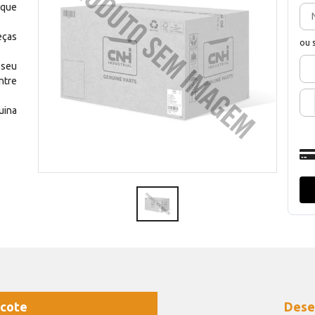
 que
eças
ou 
 seu
ntre
uina
cote
Dese