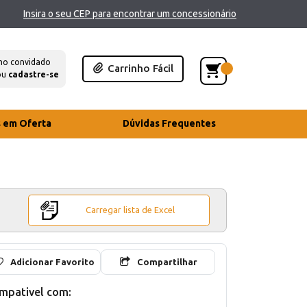
Insira o seu CEP para encontrar um concessionário
mo convidado
Carrinho Fácil
ou
cadastre-se
s em Oferta
Dúvidas Frequentes
Carregar lista de Excel
Adicionar Favorito
Compartilhar
mpativel com: