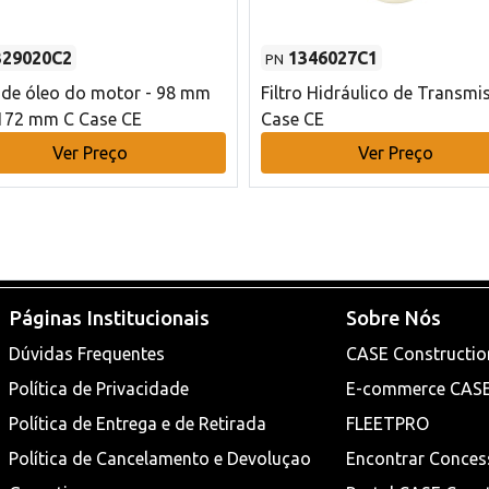
329020C2
1346027C1
PN
o de óleo do motor - 98 mm
Filtro Hidráulico de Transmi
172 mm C Case CE
Case CE
Ver Preço
Ver Preço
Páginas Institucionais
Sobre Nós
Dúvidas Frequentes
CASE Constructio
Política de Privacidade
E-commerce CAS
Política de Entrega e de Retirada
FLEETPRO
Política de Cancelamento e Devoluçao
Encontrar Conces