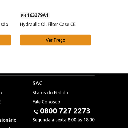
163279A1
48145970
PN
PN
ssão
Hydraulic Oil Filter Case CE
Filtro de com
x 75 mm L Ca
Ver Preço
V
SAC
n
Status do Pedido
E
Fale Conosco
0800 727 2273
Segunda à sexta 8:00 às 18:00
sionário