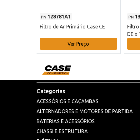
128781A1
1
PN
PN
l - 80 mm DE
Filtro de Ar Primário Case CE
Filtr
DE x 
o
Ver Preço
Categorias
ACESSÓRIOS E CAÇAMBAS
ALTERNADORES E MOTORES DE PARTIDA
BATERIAS E ACESSÓRIOS
CHASSI E ESTRUTURA