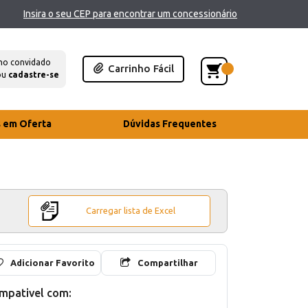
Insira o seu CEP para encontrar um concessionário
mo convidado
Carrinho Fácil
ou
cadastre-se
s em Oferta
Dúvidas Frequentes
Carregar lista de Excel
Adicionar Favorito
Compartilhar
mpativel com: