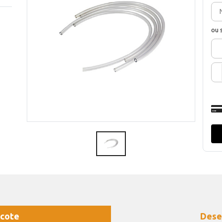
ou 
cote
Dese