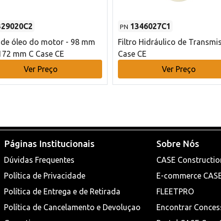
329020C2
1346027C1
PN
o de óleo do motor - 98 mm
Filtro Hidráulico de Transmi
172 mm C Case CE
Case CE
Ver Preço
Ver Preço
Páginas Institucionais
Sobre Nós
Dúvidas Frequentes
CASE Constructio
Política de Privacidade
E-commerce CAS
Política de Entrega e de Retirada
FLEETPRO
Política de Cancelamento e Devoluçao
Encontrar Conces