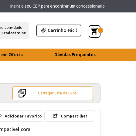
Insira o seu CEP para encontrar um concessionário
mo convidado
Carrinho Fácil
ou
cadastre-se
s em Oferta
Dúvidas Frequentes
Carregar lista de Excel
Adicionar Favorito
Compartilhar
mpativel com: