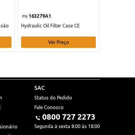
163279A1
48145970
PN
PN
ssão
Hydraulic Oil Filter Case CE
Filtro de com
x 75 mm L Ca
Ver Preço
V
SAC
n
Status do Pedido
E
Fale Conosco
0800 727 2273
Segunda à sexta 8:00 às 18:00
sionário