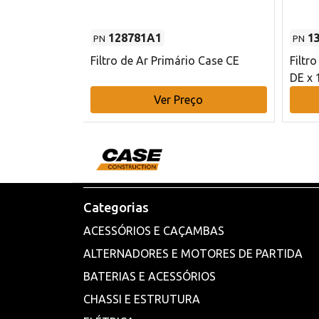
128781A1
1
PN
PN
l - 80 mm DE
Filtro de Ar Primário Case CE
Filtr
DE x 
o
Ver Preço
Categorias
ACESSÓRIOS E CAÇAMBAS
ALTERNADORES E MOTORES DE PARTIDA
BATERIAS E ACESSÓRIOS
CHASSI E ESTRUTURA