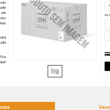
ssas
dade
e em
ou 
 seu
inas
para
cada
fica
 que
cote
Dese