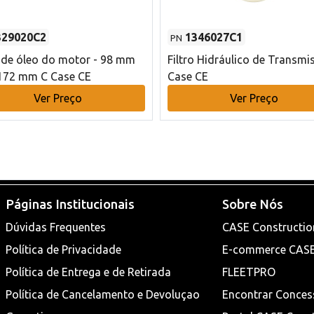
329020C2
1346027C1
PN
o de óleo do motor - 98 mm
Filtro Hidráulico de Transmi
172 mm C Case CE
Case CE
Ver Preço
Ver Preço
Páginas Institucionais
Sobre Nós
Dúvidas Frequentes
CASE Constructio
Política de Privacidade
E-commerce CAS
Política de Entrega e de Retirada
FLEETPRO
Política de Cancelamento e Devoluçao
Encontrar Conces