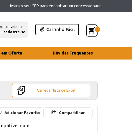
Insira o seu CEP para encontrar um concessionário
mo convidado
Carrinho Fácil
ou
cadastre-se
s em Oferta
Dúvidas Frequentes
Carregar lista de Excel
Adicionar Favorito
Compartilhar
mpativel com: