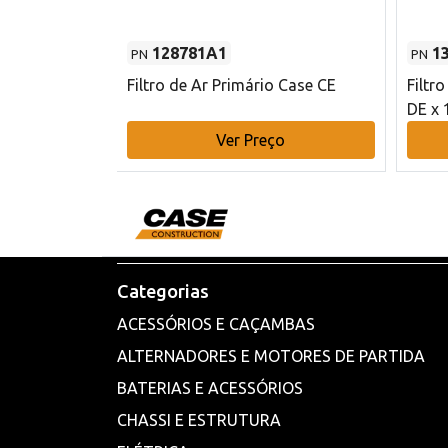
128781A1
1
PN
PN
l - 80 mm DE
Filtro de Ar Primário Case CE
Filtr
DE x 
o
Ver Preço
Categorias
ACESSÓRIOS E CAÇAMBAS
ALTERNADORES E MOTORES DE PARTIDA
BATERIAS E ACESSÓRIOS
CHASSI E ESTRUTURA