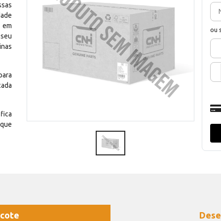
ssas
dade
e em
ou 
 seu
inas
para
cada
fica
 que
cote
Dese