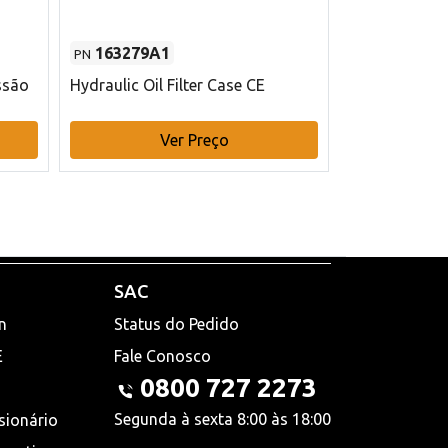
163279A1
48145970
PN
PN
ssão
Hydraulic Oil Filter Case CE
Filtro de com
x 75 mm L Ca
Ver Preço
V
SAC
n
Status do Pedido
E
Fale Conosco
0800 727 2273
Segunda à sexta 8:00 às 18:00
sionário