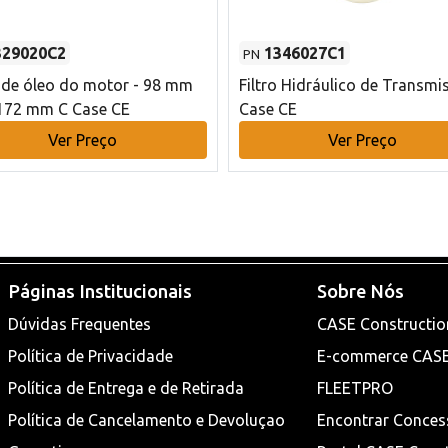
329020C2
1346027C1
PN
o de óleo do motor - 98 mm
Filtro Hidráulico de Transmi
172 mm C Case CE
Case CE
Ver Preço
Ver Preço
Páginas Institucionais
Sobre Nós
Dúvidas Frequentes
CASE Constructio
Política de Privacidade
E-commerce CAS
Política de Entrega e de Retirada
FLEETPRO
Política de Cancelamento e Devoluçao
Encontrar Conces