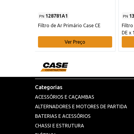
128781A1
1
PN
PN
l - 80 mm DE
Filtro de Ar Primário Case CE
Filtr
DE x 
o
Ver Preço
Categorias
ACESSÓRIOS E CAÇAMBAS
ALTERNADORES E MOTORES DE PARTIDA
BATERIAS E ACESSÓRIOS
CHASSI E ESTRUTURA