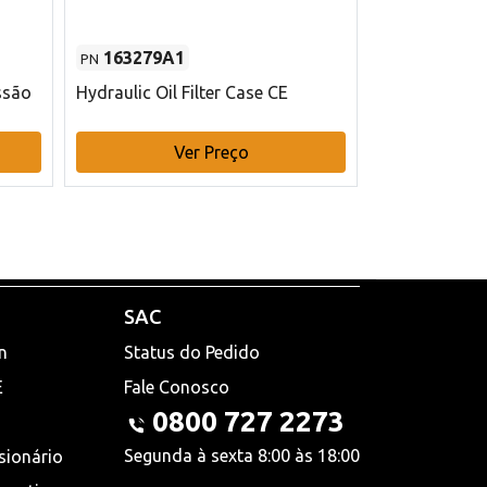
163279A1
48145970
PN
PN
ssão
Hydraulic Oil Filter Case CE
Filtro de com
x 75 mm L Ca
Ver Preço
V
SAC
n
Status do Pedido
E
Fale Conosco
0800 727 2273
Segunda à sexta 8:00 às 18:00
sionário