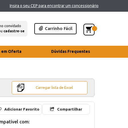
Insira o seu CEP para encontrar um concessionário
mo convidado
Carrinho Fácil
ou
cadastre-se
s em Oferta
Dúvidas Frequentes
Carregar lista de Excel
Adicionar Favorito
Compartilhar
mpativel com: