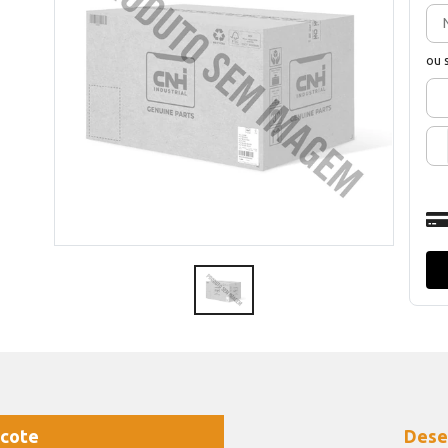
ou 
cote
Dese