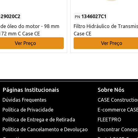
329020C2
1346027C1
PN
o de óleo do motor - 98 mm
Filtro Hidráulico de Transmi
172 mm C Case CE
Case CE
Ver Preço
Ver Preço
Páginas Institucionais
Sobre Nós
Dúvidas Frequentes
CASE Constructio
Política de Privacidade
E-commerce CAS
Política de Entrega e de Retirada
FLEETPRO
Política de Cancelamento e Devoluçao
Encontrar Conces