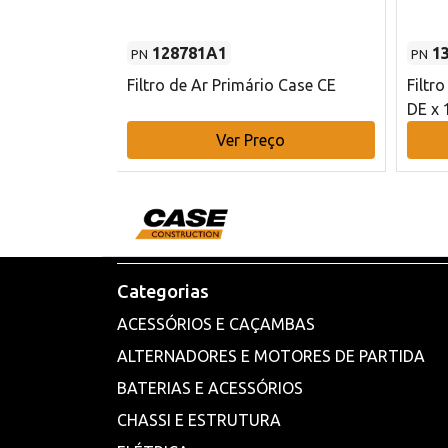
128781A1
1
PN
PN
l - 80 mm DE
Filtro de Ar Primário Case CE
Filtr
DE x 
o
Ver Preço
Categorias
ACESSÓRIOS E CAÇAMBAS
ALTERNADORES E MOTORES DE PARTIDA
BATERIAS E ACESSÓRIOS
CHASSI E ESTRUTURA