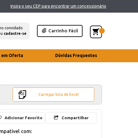
Insira o seu CEP para encontrar um concessionário
mo convidado
Carrinho Fácil
ou
cadastre-se
s em Oferta
Dúvidas Frequentes
Carregar lista de Excel
Adicionar Favorito
Compartilhar
mpativel com: