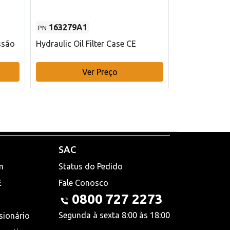
163279A1
48145970
PN
PN
ssão
Hydraulic Oil Filter Case CE
Filtro de com
x 75 mm L Ca
Ver Preço
V
SAC
n
Status do Pedido
E
Fale Conosco
0800 727 2273
Segunda à sexta 8:00 às 18:00
sionário