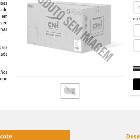
ssas
dade
e em
ou 
 seu
inas
para
cada
fica
 que
cote
Dese