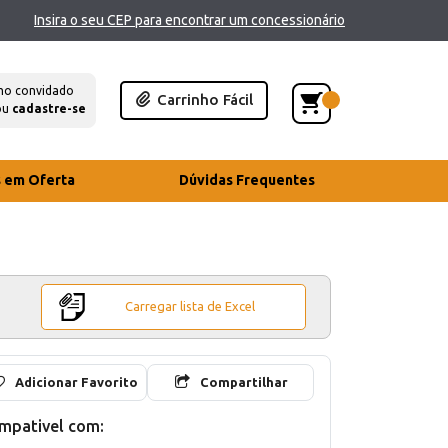
Insira o seu CEP para encontrar um concessionário
mo convidado
Carrinho Fácil
ou
cadastre-se
s em Oferta
Dúvidas Frequentes
Carregar lista de Excel
Adicionar Favorito
Compartilhar
mpativel com: