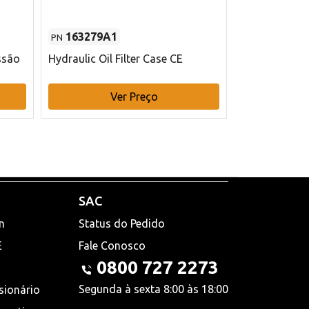
163279A1
48145970
PN
PN
ssão
Hydraulic Oil Filter Case CE
Filtro de com
x 75 mm L Ca
Ver Preço
V
SAC
n
Status do Pedido
E
Fale Conosco
0800 727 2273
Segunda à sexta 8:00 às 18:00
sionário