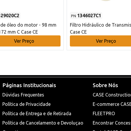
329020C2
1346027C1
PN
o de óleo do motor - 98 mm
Filtro Hidráulico de Transmi
172 mm C Case CE
Case CE
Ver Preço
Ver Preço
Páginas Institucionais
Sobre Nós
Dúvidas Frequentes
CASE Constructio
Política de Privacidade
E-commerce CAS
Política de Entrega e de Retirada
FLEETPRO
Política de Cancelamento e Devoluçao
Encontrar Conces