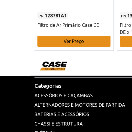
128781A1
1
PN
PN
l - 80 mm DE
Filtro de Ar Primário Case CE
Filtr
DE x 
o
Ver Preço
Categorias
ACESSÓRIOS E CAÇAMBAS
ALTERNADORES E MOTORES DE PARTIDA
BATERIAS E ACESSÓRIOS
CHASSI E ESTRUTURA