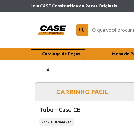
Loja CASE Construction de Peças Originais
Catalogo de Peças
Menu de P
CARRINHO FÁCIL
Tubo - Case CE
87644933
Cód./PN