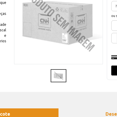
 que
eças
ou 
dade
scal
os e
rios
cote
Dese