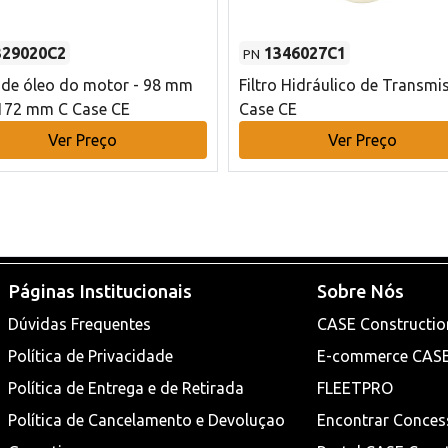
329020C2
1346027C1
PN
o de óleo do motor - 98 mm
Filtro Hidráulico de Transmi
172 mm C Case CE
Case CE
Ver Preço
Ver Preço
Páginas Institucionais
Sobre Nós
Dúvidas Frequentes
CASE Constructio
Política de Privacidade
E-commerce CAS
Política de Entrega e de Retirada
FLEETPRO
Política de Cancelamento e Devoluçao
Encontrar Conces