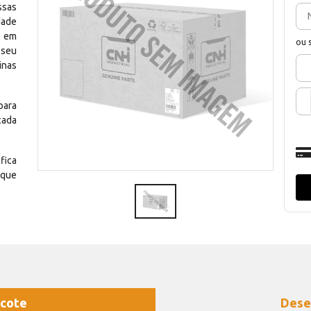
ssas
dade
e em
ou 
 seu
inas
para
cada
fica
 que
cote
Dese