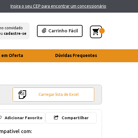
Insira o seu CEP para encontrar um concessionário
mo convidado
Carrinho Fácil
ou
cadastre-se
s em Oferta
Dúvidas Frequentes
Carregar lista de Excel
Adicionar Favorito
Compartilhar
mpativel com: