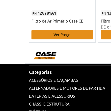
128781A1
1
PN
PN
l - 80 mm DE
Filtro de Ar Primário Case CE
Filtr
DE x 
o
Ver Preço
Categorias
ACESSÓRIOS E CAÇAMBAS
ALTERNADORES E MOTORES DE PARTIDA
BATERIAS E ACESSÓRIOS
CHASSI E ESTRUTURA