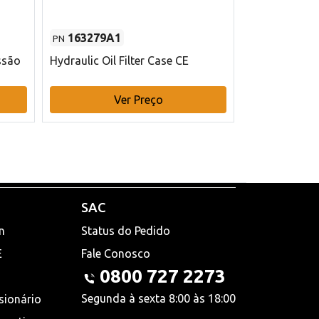
163279A1
48145970
PN
PN
ssão
Hydraulic Oil Filter Case CE
Filtro de com
x 75 mm L Ca
Ver Preço
V
SAC
n
Status do Pedido
E
Fale Conosco
0800 727 2273
Segunda à sexta 8:00 às 18:00
sionário