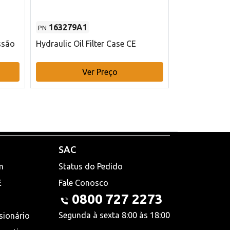
163279A1
48145970
PN
PN
ssão
Hydraulic Oil Filter Case CE
Filtro de com
x 75 mm L Ca
Ver Preço
V
SAC
n
Status do Pedido
E
Fale Conosco
0800 727 2273
Segunda à sexta 8:00 às 18:00
sionário