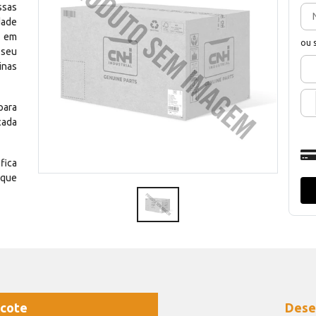
ssas
dade
e em
ou 
 seu
inas
para
cada
fica
 que
cote
Dese