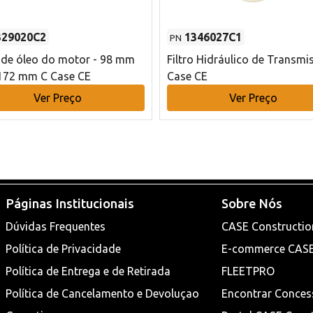
329020C2
1346027C1
PN
o de óleo do motor - 98 mm
Filtro Hidráulico de Transmi
172 mm C Case CE
Case CE
Ver Preço
Ver Preço
Páginas Institucionais
Sobre Nós
Dúvidas Frequentes
CASE Constructio
Política de Privacidade
E-commerce CAS
Política de Entrega e de Retirada
FLEETPRO
Política de Cancelamento e Devoluçao
Encontrar Conces