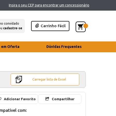
Insira o seu CEP para encontrar um concessionário
mo convidado
Carrinho Fácil
ou
cadastre-se
s em Oferta
Dúvidas Frequentes
Carregar lista de Excel
Adicionar Favorito
Compartilhar
mpativel com: