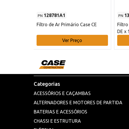
128781A1
1
PN
PN
l - 80 mm DE
Filtro de Ar Primário Case CE
Filtr
DE x 
o
Ver Preço
Categorias
ACESSÓRIOS E CAÇAMBAS
ALTERNADORES E MOTORES DE PARTIDA
BATERIAS E ACESSÓRIOS
CHASSI E ESTRUTURA