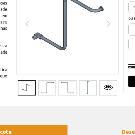
ssas
dade
e em
ou 
 seu
inas
para
cada
fica
 que
cote
Dese