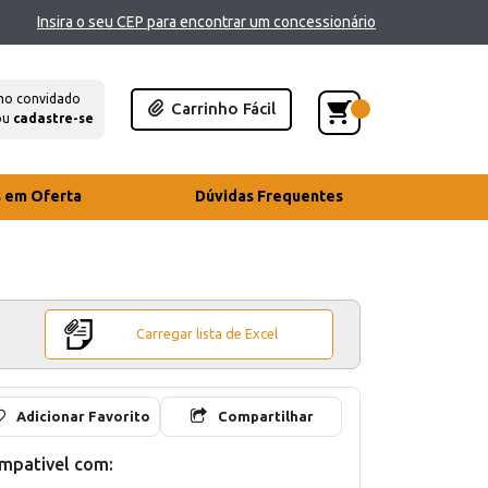
Insira o seu CEP para encontrar um concessionário
mo convidado
Carrinho Fácil
ou
cadastre-se
s em Oferta
Dúvidas Frequentes
Carregar lista de Excel
Adicionar Favorito
Compartilhar
mpativel com: