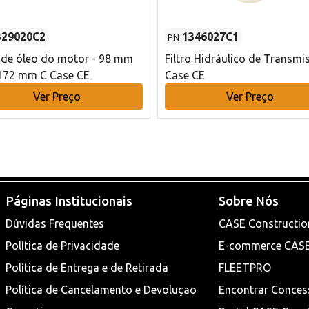
329020C2
1346027C1
PN
o de óleo do motor - 98 mm
Filtro Hidráulico de Transmi
172 mm C Case CE
Case CE
Ver Preço
Ver Preço
Páginas Institucionais
Sobre Nós
Dúvidas Frequentes
CASE Constructio
Política de Privacidade
E-commerce CAS
Política de Entrega e de Retirada
FLEETPRO
Política de Cancelamento e Devoluçao
Encontrar Conces