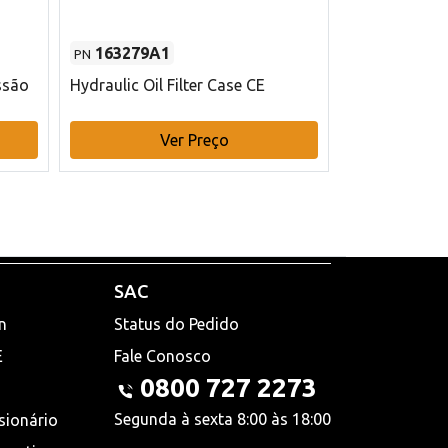
163279A1
48145970
PN
PN
ssão
Hydraulic Oil Filter Case CE
Filtro de com
x 75 mm L Ca
Ver Preço
V
SAC
n
Status do Pedido
E
Fale Conosco
0800 727 2273
Segunda à sexta 8:00 às 18:00
sionário