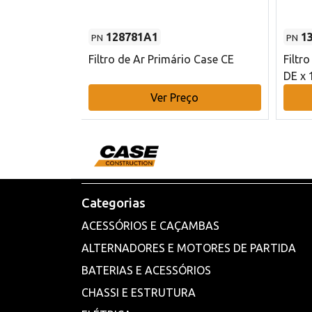
128781A1
1
PN
PN
l - 80 mm DE
Filtro de Ar Primário Case CE
Filtr
DE x 
o
Ver Preço
Categorias
ACESSÓRIOS E CAÇAMBAS
ALTERNADORES E MOTORES DE PARTIDA
BATERIAS E ACESSÓRIOS
CHASSI E ESTRUTURA