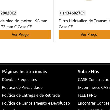
329020C2
1346027C1
PN
o de óleo do motor - 98 mm
Filtro Hidráulico de Transmi
172 mm C Case CE
Case CE
Ver Preço
Ver Preço
Páginas Institucionais
Sobre Nós
Dúvidas Frequentes
CASE Constructio
Política de Privacidade
E-commerce CAS
Política de Entrega e de Retirada
FLEETPRO
Política de Cancelamento e Devoluçao
Encontrar Conces