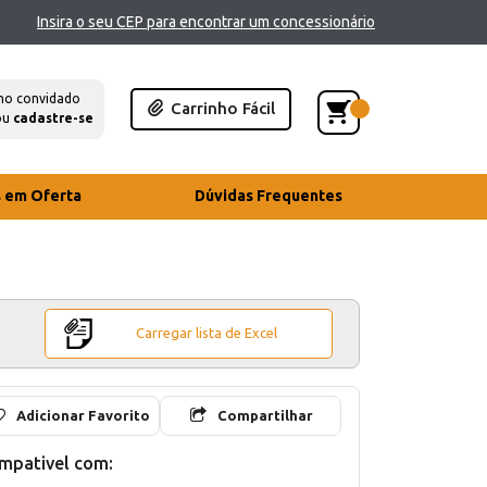
Insira o seu CEP para encontrar um concessionário
mo convidado
Carrinho Fácil
ou
cadastre-se
s em Oferta
Dúvidas Frequentes
Carregar lista de Excel
Adicionar Favorito
Compartilhar
mpativel com: