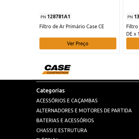
128781A1
1
PN
PN
l - 80 mm DE
Filtro de Ar Primário Case CE
Filtr
DE x 
o
Ver Preço
Categorias
ACESSÓRIOS E CAÇAMBAS
ALTERNADORES E MOTORES DE PARTIDA
BATERIAS E ACESSÓRIOS
CHASSI E ESTRUTURA