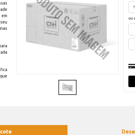
ssas
dade
e em
ou 
 seu
inas
para
cada
fica
 que
cote
Dese