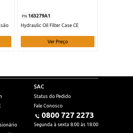
163279A1
48145970
PN
PN
ssão
Hydraulic Oil Filter Case CE
Filtro de com
x 75 mm L Ca
Ver Preço
V
SAC
n
Status do Pedido
E
Fale Conosco
0800 727 2273
Segunda à sexta 8:00 às 18:00
sionário