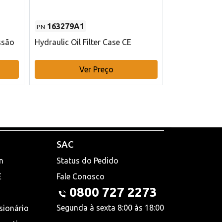
163279A1
48145970
PN
PN
ssão
Hydraulic Oil Filter Case CE
Filtro de com
x 75 mm L Ca
Ver Preço
V
SAC
n
Status do Pedido
E
Fale Conosco
0800 727 2273
Segunda à sexta 8:00 às 18:00
sionário