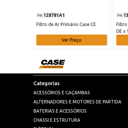
128781A1
1
PN
PN
l - 80 mm DE
Filtro de Ar Primário Case CE
Filtr
DE x 
o
Ver Preço
Categorias
ACESSÓRIOS E CAÇAMBAS
ALTERNADORES E MOTORES DE PARTIDA
BATERIAS E ACESSÓRIOS
CHASSI E ESTRUTURA