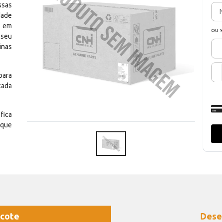
ssas
dade
e em
ou 
 seu
inas
para
cada
fica
 que
cote
Dese