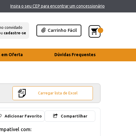
Insira o seu CEP para encontrar um concessionário
mo convidado
Carrinho Fácil
ou
cadastre-se
s em Oferta
Dúvidas Frequentes
Carregar lista de Excel
Adicionar Favorito
Compartilhar
mpativel com: