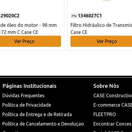
329020C2
1346027C1
PN
o de óleo do motor - 98 mm
Filtro Hidráulico de Transmi
172 mm C Case CE
Case CE
Ver Preço
Ver Preço
Páginas Institucionais
Sobre Nós
Dúvidas Frequentes
CASE Constructio
Política de Privacidade
E-commerce CAS
Política de Entrega e de Retirada
FLEETPRO
Política de Cancelamento e Devoluçao
Encontrar Conces