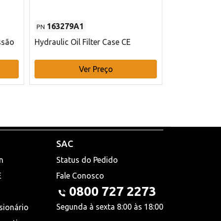
163279A1
48145970
PN
PN
ssão
Hydraulic Oil Filter Case CE
Filtro de com
x 75 mm L Ca
Ver Preço
V
SAC
n
Status do Pedido
E
Fale Conosco
0800 727 2273
Segunda à sexta 8:00 às 18:00
sionário