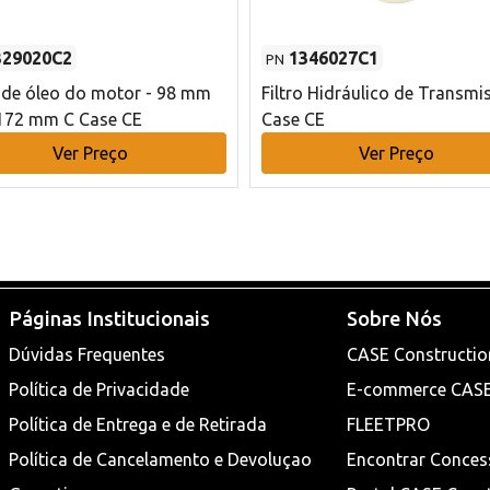
329020C2
1346027C1
PN
o de óleo do motor - 98 mm
Filtro Hidráulico de Transmi
172 mm C Case CE
Case CE
Ver Preço
Ver Preço
Páginas Institucionais
Sobre Nós
Dúvidas Frequentes
CASE Constructio
Política de Privacidade
E-commerce CAS
Política de Entrega e de Retirada
FLEETPRO
Política de Cancelamento e Devoluçao
Encontrar Conces