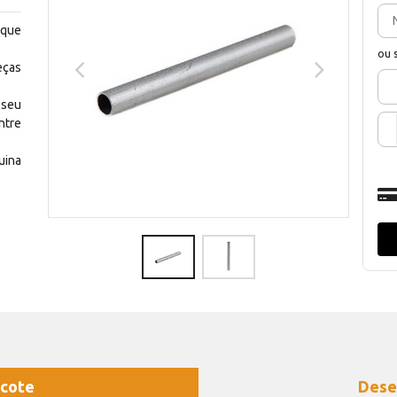
 que
ou 
eças
 seu
ntre
uina
cote
Dese