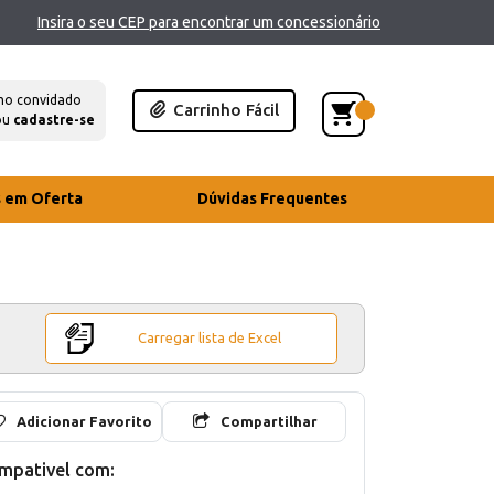
Insira o seu CEP para encontrar um concessionário
mo convidado
Carrinho Fácil
ou
cadastre-se
s em Oferta
Dúvidas Frequentes
Carregar lista de Excel
Adicionar Favorito
Compartilhar
mpativel com: