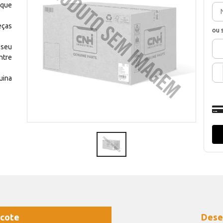
 que
eças
ou 
 seu
ntre
uina
cote
Dese