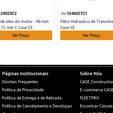
329020C2
1346027C1
PN
o de óleo do motor - 98 mm
Filtro Hidráulico de Transmi
172 mm C Case CE
Case CE
Ver Preço
Ver Preço
Páginas Institucionais
Sobre Nós
Dúvidas Frequentes
CASE Constructio
Política de Privacidade
E-commerce CAS
Política de Entrega e de Retirada
FLEETPRO
Política de Cancelamento e Devoluçao
Encontrar Conces