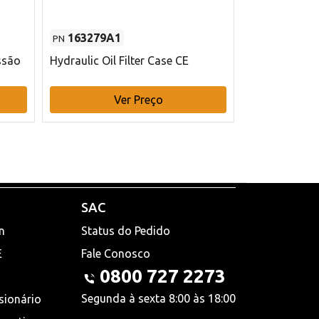
163279A1
48145970
PN
PN
ssão
Hydraulic Oil Filter Case CE
Filtro de com
x 75 mm L Ca
Ver Preço
V
SAC
n
Status do Pedido
E
Fale Conosco
0800 727 2273
Segunda à sexta 8:00 às 18:00
sionário