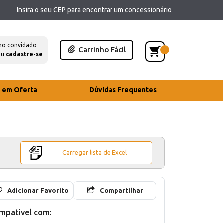
Insira o seu CEP para encontrar um concessionário
mo convidado
Carrinho Fácil
ou
cadastre-se
s em Oferta
Dúvidas Frequentes
Carregar lista de Excel
Adicionar Favorito
Compartilhar
mpativel com: