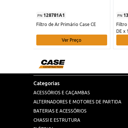
128781A1
1
PN
PN
l - 80 mm DE
Filtro de Ar Primário Case CE
Filtr
DE x 
o
Ver Preço
Categorias
ACESSÓRIOS E CAÇAMBAS
ALTERNADORES E MOTORES DE PARTIDA
BATERIAS E ACESSÓRIOS
CHASSI E ESTRUTURA