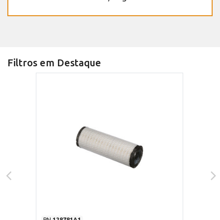
Filtros em Destaque
PN
128781A1