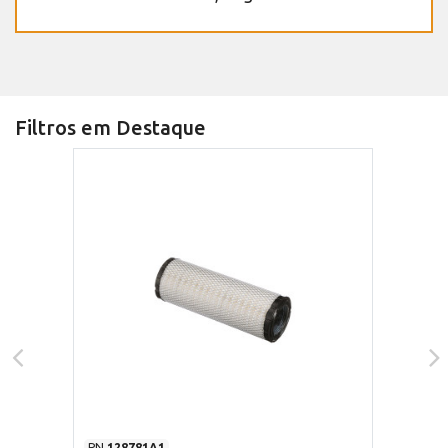
Filtros em Destaque
PN
128781A1