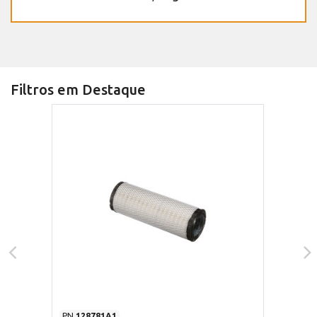
Filtros em Destaque
PN
128781A1