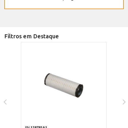
Filtros em Destaque
PN
128781A1