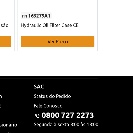
163279A1
48145970
PN
PN
ssão
Hydraulic Oil Filter Case CE
Filtro de com
x 75 mm L Ca
Ver Preço
V
SAC
n
Status do Pedido
E
Fale Conosco
0800 727 2273
Segunda à sexta 8:00 às 18:00
sionário