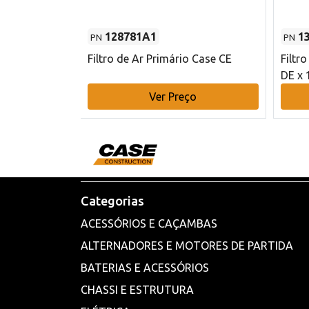
128781A1
1
PN
PN
l - 80 mm DE
Filtro de Ar Primário Case CE
Filtr
DE x 
o
Ver Preço
Categorias
ACESSÓRIOS E CAÇAMBAS
ALTERNADORES E MOTORES DE PARTIDA
BATERIAS E ACESSÓRIOS
CHASSI E ESTRUTURA