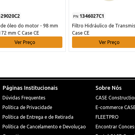
329020C2
1346027C1
PN
o de óleo do motor - 98 mm
Filtro Hidráulico de Transmi
172 mm C Case CE
Case CE
Ver Preço
Ver Preço
Páginas Institucionais
Sobre Nós
Dúvidas Frequentes
CASE Constructio
Política de Privacidade
E-commerce CAS
Política de Entrega e de Retirada
FLEETPRO
Política de Cancelamento e Devoluçao
Encontrar Conces