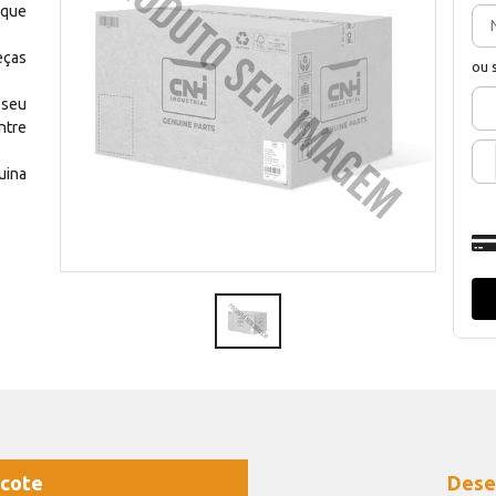
 que
eças
ou 
 seu
ntre
uina
cote
Dese