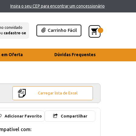
Insira o seu CEP para encontrar um concessionário
mo convidado
Carrinho Fácil
ou
cadastre-se
s em Oferta
Dúvidas Frequentes
Carregar lista de Excel
Adicionar Favorito
Compartilhar
mpativel com: