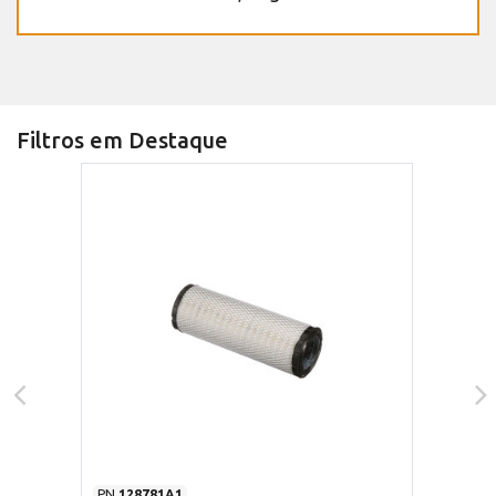
Filtros em Destaque
PN
128781A1