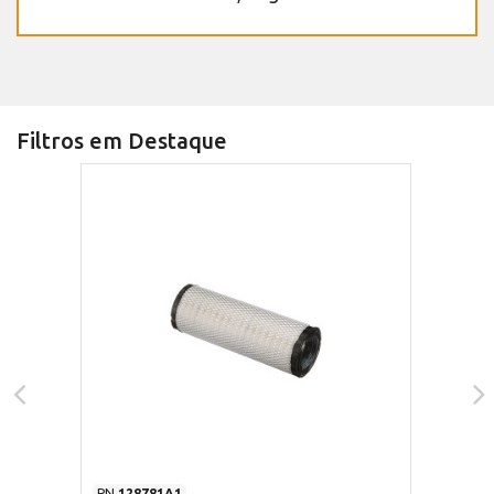
Filtros em Destaque
PN
128781A1