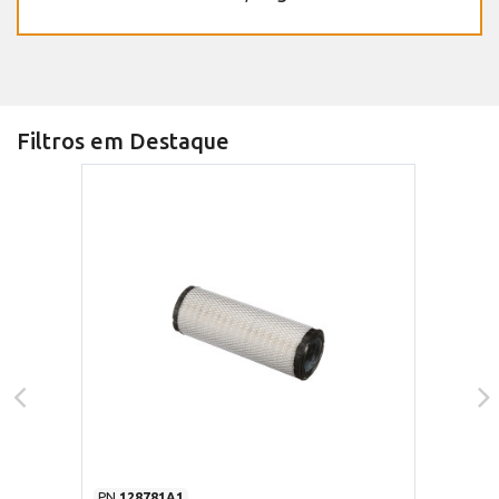
Filtros em Destaque
PN
128781A1