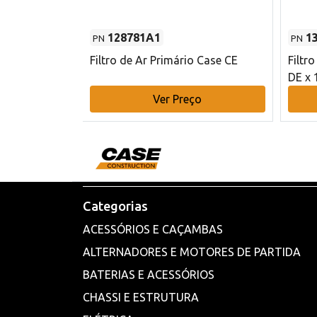
128781A1
1
PN
PN
l - 80 mm DE
Filtro de Ar Primário Case CE
Filtr
DE x 
o
Ver Preço
Categorias
ACESSÓRIOS E CAÇAMBAS
ALTERNADORES E MOTORES DE PARTIDA
BATERIAS E ACESSÓRIOS
CHASSI E ESTRUTURA