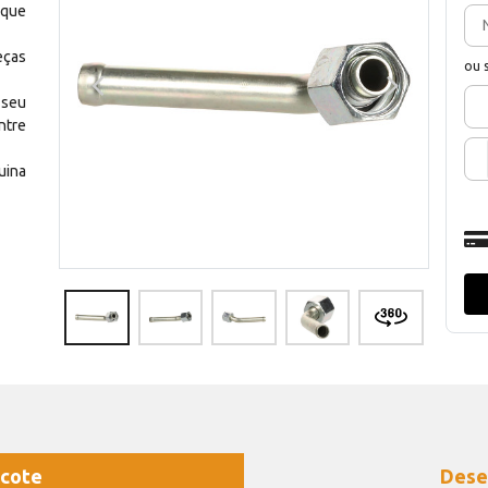
 que
eças
ou 
 seu
ntre
uina
cote
Dese