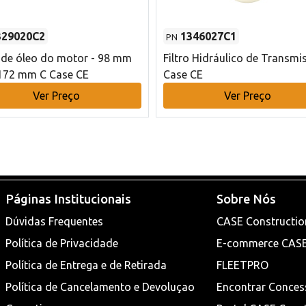
329020C2
1346027C1
PN
o de óleo do motor - 98 mm
Filtro Hidráulico de Transmi
172 mm C Case CE
Case CE
Ver Preço
Ver Preço
Páginas Institucionais
Sobre Nós
Dúvidas Frequentes
CASE Constructio
Política de Privacidade
E-commerce CAS
Política de Entrega e de Retirada
FLEETPRO
Política de Cancelamento e Devoluçao
Encontrar Conces