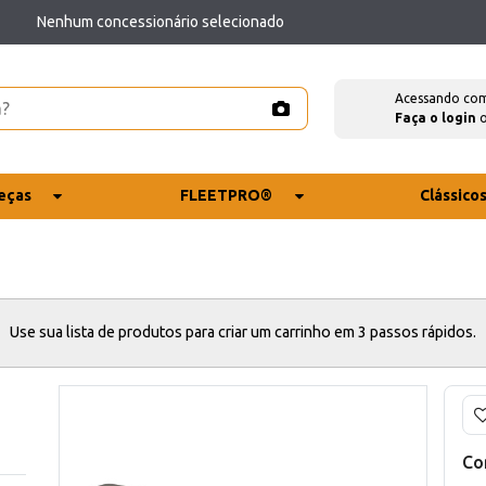
Nenhum concessionário selecionado
Acessando co
Faça o login
eças
FLEETPRO®
Clássico
Use sua lista de produtos para criar um carrinho em 3 passos rápidos.
Co