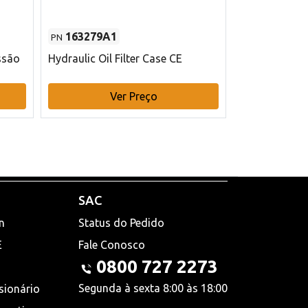
163279A1
48145970
PN
PN
ssão
Hydraulic Oil Filter Case CE
Filtro de com
x 75 mm L Ca
Ver Preço
V
SAC
n
Status do Pedido
E
Fale Conosco
0800 727 2273
Segunda à sexta 8:00 às 18:00
sionário