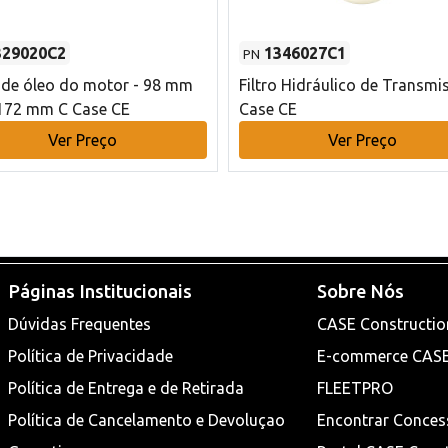
329020C2
1346027C1
PN
o de óleo do motor - 98 mm
Filtro Hidráulico de Transmi
172 mm C Case CE
Case CE
Ver Preço
Ver Preço
Páginas Institucionais
Sobre Nós
Dúvidas Frequentes
CASE Constructio
Política de Privacidade
E-commerce CAS
Política de Entrega e de Retirada
FLEETPRO
Política de Cancelamento e Devoluçao
Encontrar Conces