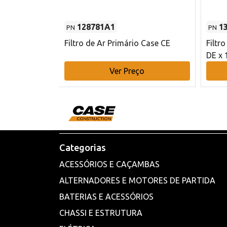
128781A1
1
PN
PN
l - 80 mm DE
Filtro de Ar Primário Case CE
Filtr
DE x 
o
Ver Preço
Categorias
ACESSÓRIOS E CAÇAMBAS
ALTERNADORES E MOTORES DE PARTIDA
BATERIAS E ACESSÓRIOS
CHASSI E ESTRUTURA