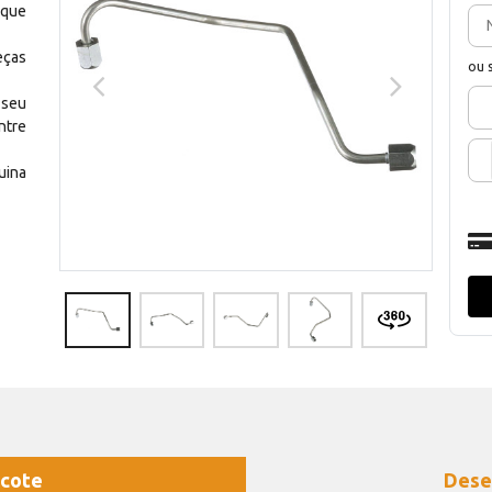
 que
eças
ou 
 seu
ntre
uina
cote
Dese