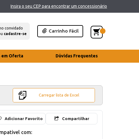
Insira o seu CEP para encontrar um concessionário
mo convidado
Carrinho Fácil
ou
cadastre-se
s em Oferta
Dúvidas Frequentes
Carregar lista de Excel
Adicionar Favorito
Compartilhar
mpativel com: