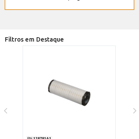
Filtros em Destaque
PN
128781A1