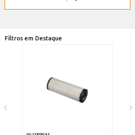
Filtros em Destaque
PN
128781A1