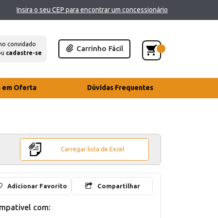
Insira o seu CEP para encontrar um concessionário
mo convidado
Carrinho Fácil
ou
cadastre-se
s em Oferta
Dúvidas Frequentes
Carregar lista de Excel
Adicionar Favorito
Compartilhar
mpativel com: