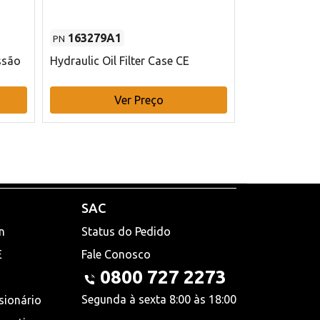
163279A1
48145970
PN
PN
ssão
Hydraulic Oil Filter Case CE
Filtro de com
x 75 mm L Ca
Ver Preço
V
SAC
n
Status do Pedido
E
Fale Conosco
0800 727 2273
Segunda à sexta 8:00 às 18:00
sionário