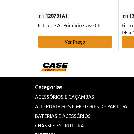
128781A1
1
PN
PN
l - 80 mm DE
Filtro de Ar Primário Case CE
Filtr
DE x 
o
Ver Preço
Categorias
ACESSÓRIOS E CAÇAMBAS
ALTERNADORES E MOTORES DE PARTIDA
BATERIAS E ACESSÓRIOS
CHASSI E ESTRUTURA