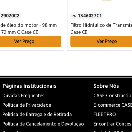
329020C2
1346027C1
PN
o de óleo do motor - 98 mm
Filtro Hidráulico de Transmi
172 mm C Case CE
Case CE
Ver Preço
Ver Preço
Páginas Institucionais
Sobre Nós
Dúvidas Frequentes
CASE Constructio
Política de Privacidade
E-commerce CAS
Política de Entrega e de Retirada
FLEETPRO
Política de Cancelamento e Devoluçao
Encontrar Conces