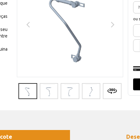
 que
eças
ou 
 seu
ntre
uina
cote
Dese